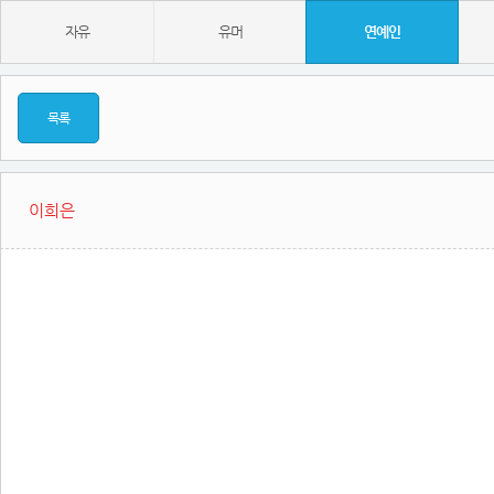
자유
유머
연예인
목록
이희은