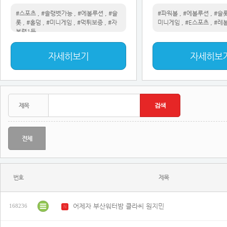
#스포츠
,
#솔랭벳가능
,
#에볼루션
,
#슬
#파워볼
,
#에볼루션
,
#슬
롯
,
#홀덤
,
#미니게임
,
#먹튀보증
,
#자
미니게임
,
#E스포츠
,
#레
본력1등
자세히보기
자세히보
전체
번호
제목
어제자 부산워터밤 클라씨 원지민
168236
N