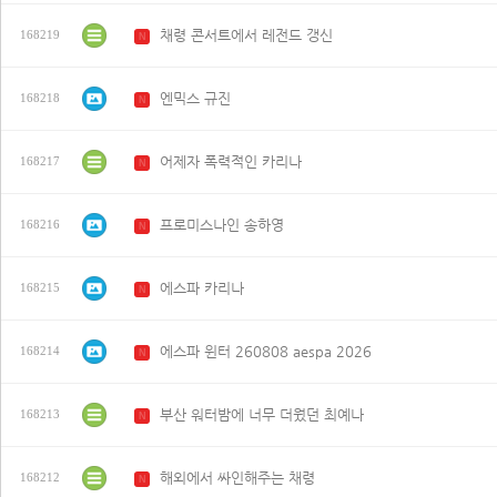
채령 콘서트에서 레전드 갱신
168219
N
엔믹스 규진
168218
N
어제자 폭력적인 카리나
168217
N
프로미스나인 송하영
168216
N
에스파 카리나
168215
N
에스파 윈터 260808 aespa 2026
168214
N
부산 워터밤에 너무 더웠던 최예나
168213
N
해외에서 싸인해주는 채령
168212
N