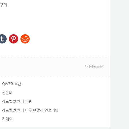
사쿠라
+ 게시물모음
QWER 쵸단
권은비
레드벨벳 웬디 근황
레드벨벳 웬디 너무 뼈말라 안쓰러워
김채연