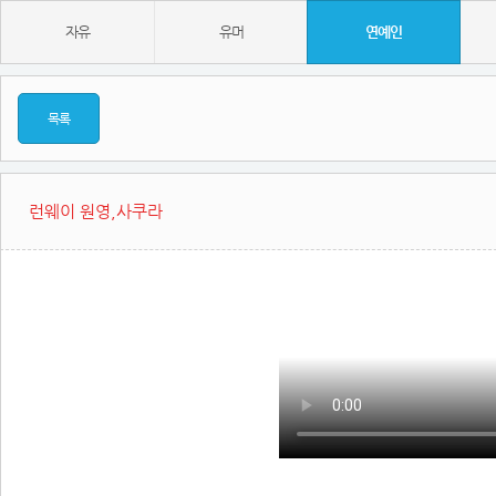
자유
유머
연예인
목록
런웨이 원영,사쿠라