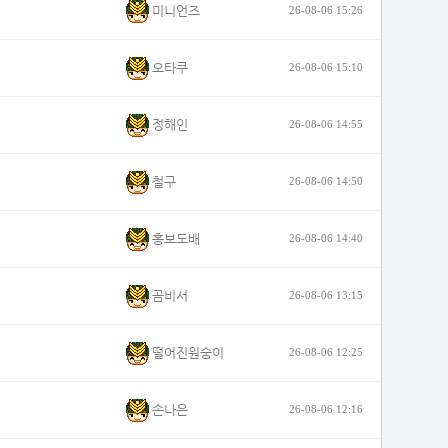
미니언즈
26-08-06 15:26
오타쿠
26-08-06 15:10
정해인
26-08-06 14:55
철구
26-08-06 14:50
홍보도배
26-08-06 14:40
곰비서
26-08-06 13:15
떨어진원숭이
26-08-06 12:25
손나은
26-08-06 12:16