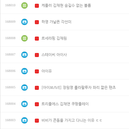
케플러 김채현 숨길수 없는 볼륨
168010
N
하영 갸날픈 각선미
168009
N
르세라핌 김채원
168008
N
스테이씨 아이사
168007
N
아이유
168006
N
[아이브/IVE] 장원영 롤라팔루자 파리 짧은 팬츠
168005
N
트리플에스 김채연 쿠팡플레이
168004
N
비비가 콘돔을 가지고 다니는 이유 ㄷㄷ
168003
N