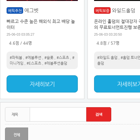
에그벳
와일드홀덤
베픽추천
베픽보증
빠르고 수준 높은 해외식 최고 배당 놀
온라인 홀덤의 절대강자 
이터
의 무료토너먼트진행 보증
이트
25-06-03 03:05:27
25-06-03 03:20:50
4.6점 / 44명
4.8점 / 57명
#파워볼
,
#에볼루션
,
#슬롯
,
#스포츠
,
#
#와일드 홀덤
,
#홀덤 토너
미니게임
,
#E스포츠
,
#레볼루션홀덤
홀덤
자세히보기
자세히보
전체