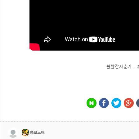
볼빨간사춘기 _ 2
홍보도배