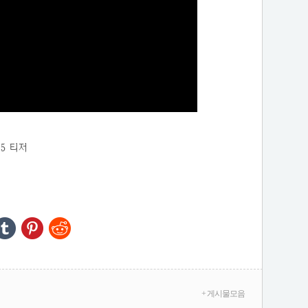
5 티저
+ 게시물모음