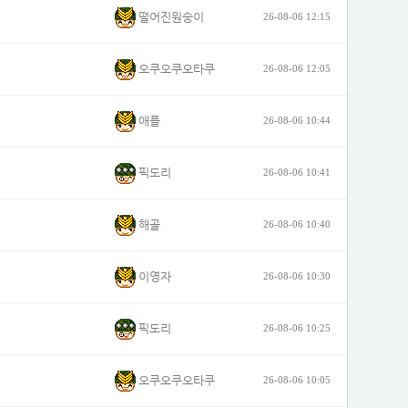
떨어진원숭이
26-08-06 12:15
오쿠오쿠오타쿠
26-08-06 12:05
애플
26-08-06 10:44
픽도리
26-08-06 10:41
해골
26-08-06 10:40
이영자
26-08-06 10:30
픽도리
26-08-06 10:25
오쿠오쿠오타쿠
26-08-06 10:05