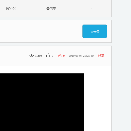
동영상
출석부
-
글등록
신고
1,280
0
0
2019-09-07 21:25:30