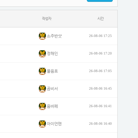
작성자
시간
소주반샷
26-08-06 17:25
정해인
26-08-06 17:20
물음표
26-08-06 17:05
곰비서
26-08-06 16:45
음바페
26-08-06 16:41
아이언맨
26-08-06 16:40