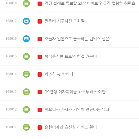
검정 볼레로 튜브탑 의상 아이브 안유진 헐렁한 청팬츠
168018
N
권은비 시구사진 고화질
168017
N
오늘자 일본으로 출국하는 엔믹스 설윤
168016
N
묵직묵직한 토트넘 핫걸 권은비
168015
N
카즈하 vs 카리나
168014
N
09년생 여자아이돌 하츠투하츠 이안
168013
N
맞으니까 가사가 기억이 안난다는 유나
168012
N
슬렌더계의 초신성 리센느 원이
168011
N