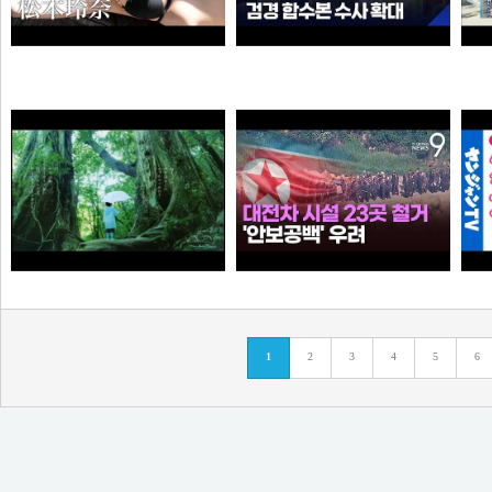
“6·3 지방선거 앞두고 신천지 민주당 가입 정황”…합수본, 수사 확대
【#松本玲奈】話題のショートドラマ出演女優が待望の水着グラビアに挑戦！――デジタル写真集『21歳の奇跡』好評発売中！ Reina Matsumoto
와꾸대장봉준
타짜신정환
[원작] 지금 만나러 갑니다 OST -시간을 넘어서
누가좀 말려봐라 ㅋ
1
2
3
4
5
6
아이언맨
떨어진원숭이