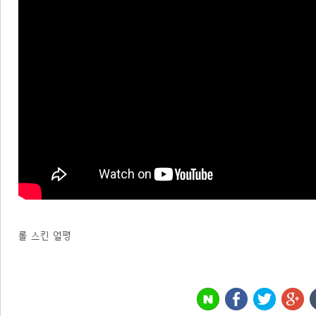
롤 스킨 얼평