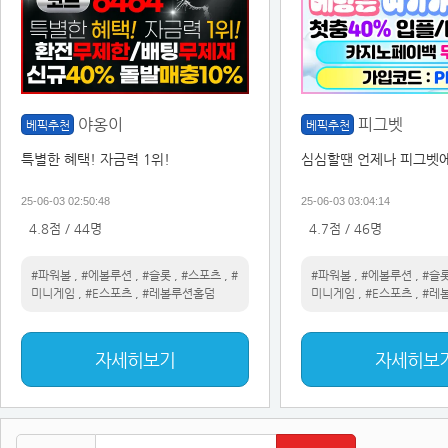
야옹이
피그벳
베픽추천
베픽추천
특별한 혜택! 자금력 1위!
심심할땐 언제나 피그벳에
25-06-03 02:50:48
25-06-03 03:04:14
4.8점 / 44명
4.7점 / 46명
#파워볼
,
#에볼루션
,
#슬롯
,
#스포츠
,
#
#파워볼
,
#에볼루션
,
#슬
미니게임
,
#E스포츠
,
#레볼루션홀덤
미니게임
,
#E스포츠
,
#레
자세히보기
자세히보