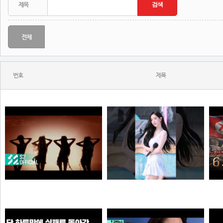
전체
번호
제목
KISS OF LIFE (키스오브라이프) 'SWEAT' Official Music Video
와...ㅈㄴ좋다
N
N
N
원빈해설위원
해골