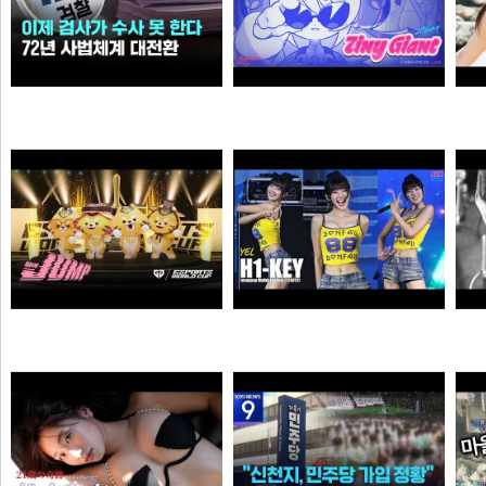
이제 검사가 직접 수사 못 한다…72년 사법체계 대전환421421
자오 EP 「Tiny Giant」 | 젠레스 존 제로
가습기
픽샤워
젠랑이
하이키 옐 직캠 #YEL #H1KEY @260731 정읍물빛축제 ♬ 여름이었다 (Summer Was You)
듣
물음표
픽도리