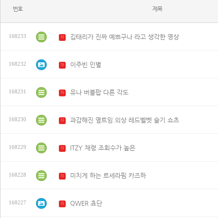
번호
제목
김태리가 진짜 예쁘구나 라고 생각한 영상
168233
N
이주빈 인별
168232
N
유나 버블팝 다른 각도
168231
N
과감해진 옆트임 의상 레드벨벳 슬기 쇼츠
168230
N
ITZY 채령 조회수가 높은
168229
N
미치게 하는 르세라핌 카즈하
168228
N
QWER 쵸단
168227
N