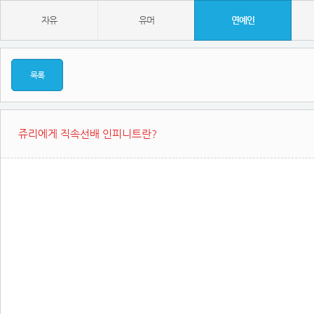
자유
유머
연예인
목록
쥬리에게 직속선배 인피니트란?