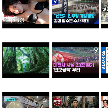
“6·3 지방선거 앞두고 신천지 민주당 가입 정황”…합수본, 수사 확대
【#松本玲奈】話題のショートドラマ出演女優が待望の水着グラビアに挑戦！――デジタル写真集『21歳の奇跡』好評発売中！ Reina Matsumoto
와꾸대장봉준
타짜신정환
[원작] 지금 만나러 갑니다 OST -시간을 넘어서
누가좀 말려봐라 ㅋ
아이언맨
떨어진원숭이