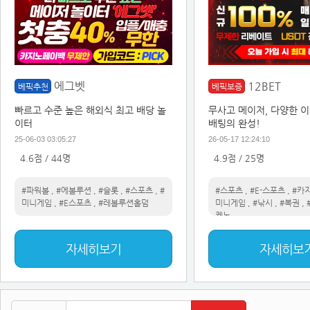
에그벳
12BET
베픽추천
베픽보증
빠르고 수준 높은 해외식 최고 배당 놀
무사고 메이저, 다양한 
이터
배팅의 완성!
25-06-03 03:05:27
26-05-17 12:24:10
4.6점 / 44명
4.9점 / 25명
#파워볼
,
#에볼루션
,
#슬롯
,
#스포츠
,
#
#스포츠
,
#E-스포츠
,
#카
미니게임
,
#E스포츠
,
#레볼루션홀덤
미니게임
,
#낚시
,
#복권
,
케노
자세히보기
자세히보