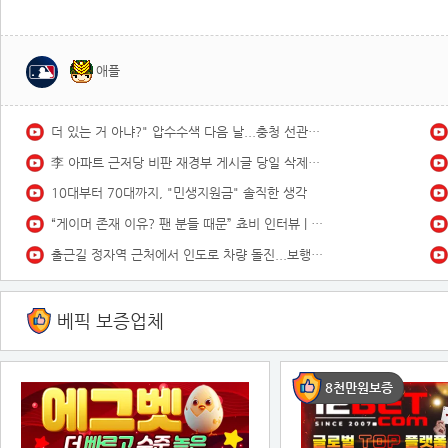
애플
더 있는 거 아냐?" 압수수색 다음 날...충청 선관위서도 '숫자 맞추기' 포착
李 아파트 근저당 비판 재경부 게시글 당일 삭제…"대출 막더니 내로남불"
10대부터 70대까지, "민생지원금" 솔직한 생각
“게이머 존재 이유? 팬 분들 때문” 쵸비 인터뷰 | GEN vs KRX(04.30)
출근길 정자역 근처에서 인도로 차량 돌진...보행자 숨져 / YTN
베픽 보증업체
8천만원보증