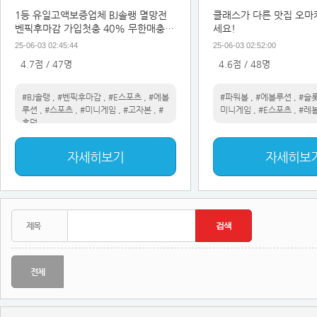
1등 유일고액보증업체 BJ솔랭 멸망전
클래스가 다른 맛집 오마
벤픽후마감 가입첫충 40% 무한매충이
세요!
벤트
25-06-03 02:45:44
25-06-03 02:52:00
4.7점 / 47명
4.6점 / 48명
#BJ솔랭
,
#벤픽후마감
,
#E스포츠
,
#에볼
#파워볼
,
#에볼루션
,
#슬
루션
,
#스포츠
,
#미니게임
,
#고자본
,
#
미니게임
,
#E스포츠
,
#레
홀덤
자세히보기
자세히보
전체