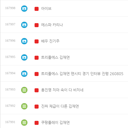
아이브
167998
N
에스파 카리나
167997
N
배우 진기주
167996
N
트리플에스 김채연
167995
N
트리플에스 김채연 맨시티 경기 인터뷰 진행 260805
167994
N
홍진영 치마 속이 다 비치네
167993
N
진짜 체급이 다른 김채연
167992
N
쿠팡플레이 김채연
167991
N