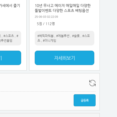
카세에서 즐기
10년 무사고 메이저 매일매일 다양한
돌발이벤트 다양한 스포츠 베팅옵션
25-06-03 02:22:09
5점 / 112명
롯
,
#스포츠
,
#
#베픽파워볼
,
#에볼루션
,
#슬롯
,
#스포
볼루션홀덤
츠
,
#미니게임
기
자세히보기
글등록