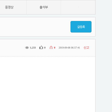
동영상
출석부
-
글등록
신고
1,233
0
0
2019-09-08 06:57:41