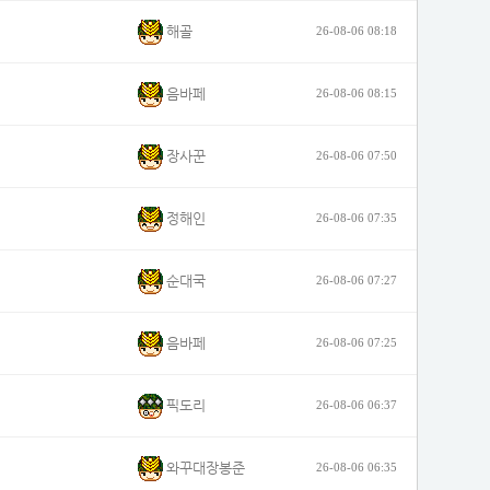
해골
26-08-06 08:18
음바페
26-08-06 08:15
장사꾼
26-08-06 07:50
정해인
26-08-06 07:35
순대국
26-08-06 07:27
음바페
26-08-06 07:25
픽도리
26-08-06 06:37
와꾸대장봉준
26-08-06 06:35