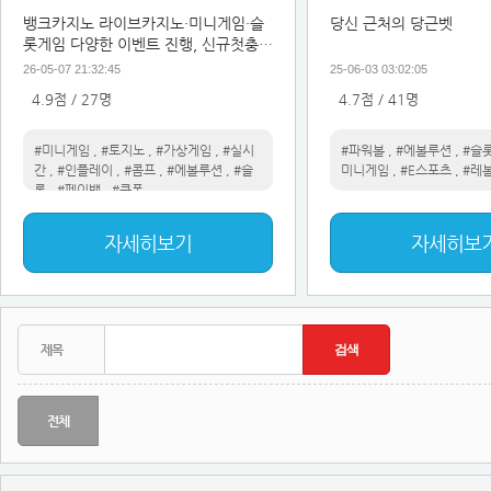
뱅크카지노 라이브카지노·미니게임·슬
당신 근처의 당근벳
롯게임 다양한 이벤트 진행, 신규첫충·
재충·페이백·콤프 지급 혜택과 빠른충전
26-05-07 21:32:45
25-06-03 03:02:05
무제한환전 지원
4.9점 / 27명
4.7점 / 41명
#미니게임
,
#토지노
,
#가상게임
,
#실시
#파워볼
,
#에볼루션
,
#슬
간
,
#인플레이
,
#콤프
,
#에볼루션
,
#슬
미니게임
,
#E스포츠
,
#레
롯
,
#페이백
,
#쿠폰
자세히보기
자세히보
전체