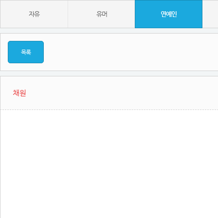
자유
유머
연예인
목록
채원