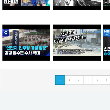
하이키 옐 직캠 #YEL #H1KEY @260731 정읍물빛축제 ♬ 여름이었다 (Summer Was You)
듣게
픽도리
순대국
“6·3 지방선거 앞두고 신천지 민주당 가입 정황”…합수본, 수사 확대
0:41 할아버지 대담한거보소 영압지리네
1
2
3
4
5
6
와꾸대장봉준
오쿠오쿠오타쿠