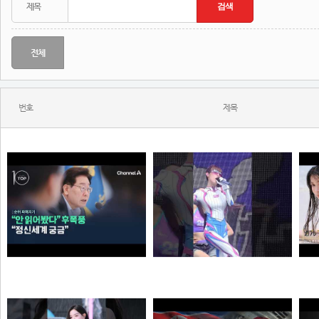
전체
번호
제목
안읽어보고 서명했습니다
추천시 여자칭구
N
N
N
장사꾼
픽샤워