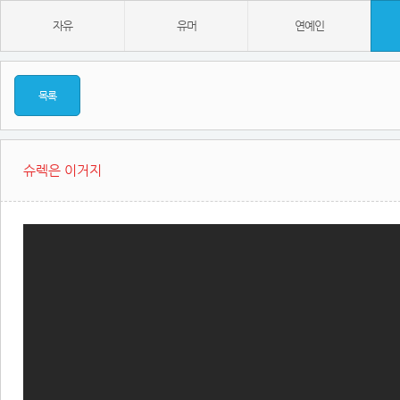
자유
유머
연예인
목록
슈렉은 이거지