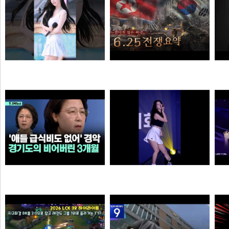
와...ㅈㄴ좋다
한 편으로 알아보는 6.25전쟁
해골
질주머신
살다살다 미애가 불쌍해 보이는 날도 있구나 ㅋㅋㅋㅋ
추천시 여자친구
3
손예진
이영자