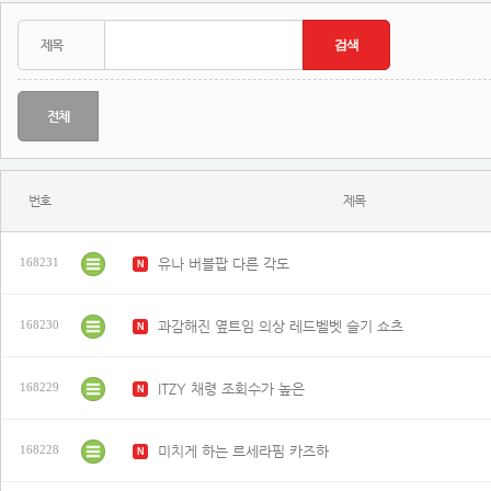
전체
번호
제목
유나 버블팝 다른 각도
168231
N
과감해진 옆트임 의상 레드벨벳 슬기 쇼츠
168230
N
ITZY 채령 조회수가 높은
168229
N
미치게 하는 르세라핌 카즈하
168228
N