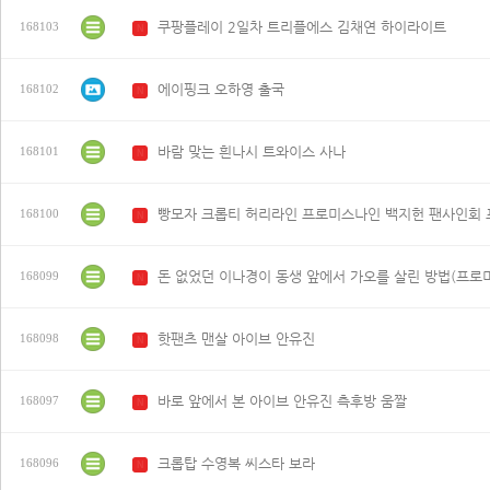
쿠팡플레이 2일차 트리플에스 김채연 하이라이트
168103
N
에이핑크 오하영 출국
168102
N
바람 맞는 흰나시 트와이스 사나
168101
N
빵모자 크롭티 허리라인 프로미스나인 백지헌 팬사인회
168100
N
돈 없었던 이나경이 동생 앞에서 가오를 살린 방법(프로
168099
N
핫팬츠 맨살 아이브 안유진
168098
N
바로 앞에서 본 아이브 안유진 측후방 움짤
168097
N
크롭탑 수영복 씨스타 보라
168096
N