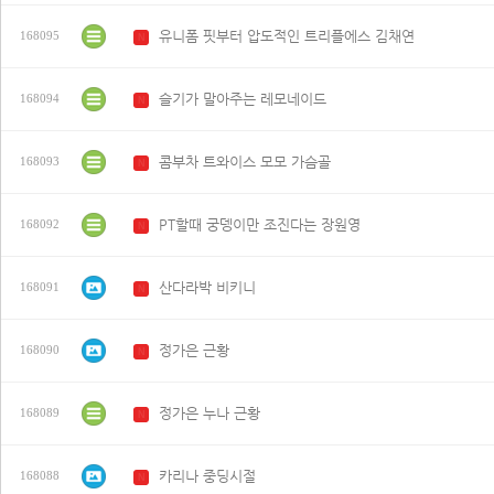
유니폼 핏부터 압도적인 트리플에스 김채연
168095
N
슬기가 말아주는 레모네이드
168094
N
콤부차 트와이스 모모 가슴골
168093
N
PT할때 궁뎅이만 조진다는 장원영
168092
N
산다라박 비키니
168091
N
정가은 근황
168090
N
정가은 누나 근황
168089
N
카리나 중딩시절
168088
N