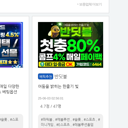
+ 보증업체 더보기
반딧불
베픽추천
일매일 다양한
어둠을 밝히는 한줄기 빛
츠 베팅옵션
25-06-03 02:56:01
4.7점 / 47명
#슬롯
,
#스포
#파워볼
,
#에볼루션
,
#슬롯
,
#스포츠
,
#
미니게임
,
#E스포츠
,
#레볼루션홀덤