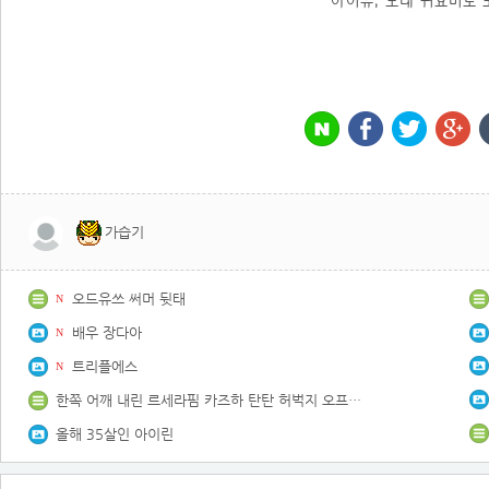
아이유, 모태 귀요미로
가습기
오드유쓰 써머 뒷태
N
배우 장다아
N
트리플에스
N
한쪽 어깨 내린 르세라핌 카즈하 탄탄 허벅지 오프숄더 원피스 (3)
올해 35살인 아이린