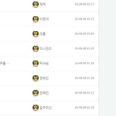
해적
26-08-08 02:17
이영자
26-08-08 02:15
크롬
26-08-08 02:05
미니언즈
26-08-08 01:35
픽샤워
더워서 가슴에 물 살짝 뿌리는 QWER 쵸단 묵직한 검정 주름 민소매
26-08-08 01:29
정해인
26-08-08 01:26
정해인
26-08-08 01:25
질주머신
26-08-08 01:19