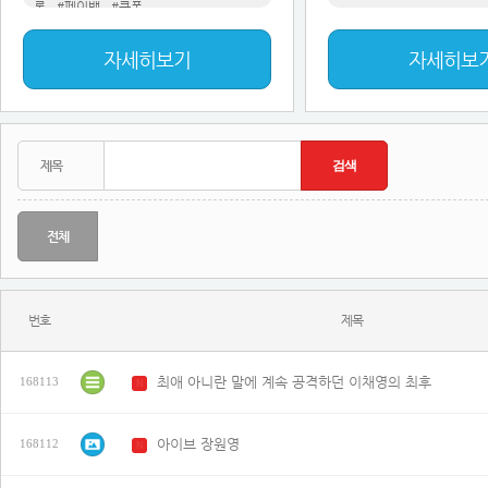
롯
,
#페이백
,
#쿠폰
자세히보기
자세히보
전체
번호
제목
최애 아니란 말에 계속 공격하던 이채영의 최후
168113
N
아이브 장원영
168112
N