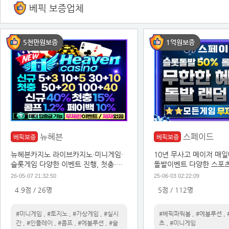
베픽 보증업체
5천만원보증
1억원보증
뉴헤븐
스페이드
베픽보증
베픽보증
뉴헤븐카지노 라이브카지노·미니게임·
10년 무사고 메이저 매
슬롯게임 다양한 이벤트 진행, 첫충·재
돌발이벤트 다양한 스포
충·페이백 혜택과 빠른충전 무제한환전
26-05-07 21:32:50
25-06-03 02:22:09
지원
4.9점 / 26명
5점 / 112명
#미니게임
,
#토지노
,
#가상게임
,
#실시
#베픽파워볼
,
#에볼루션
,
간
,
#인플레이
,
#콤프
,
#에볼루션
,
#슬
츠
,
#미니게임