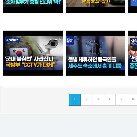
더 있는 거 아냐?" 압수수색 다음 날...충청 선관위서도 '숫자 맞추기' 포착
탈영병의 편지
애플
크롬
'군대 불침번' 사라진다… 국방부 "CCTV로 대체 가능"
불법 체류하던 중국인들...제주도 숙소에서 흉기 다툼
1
2
3
4
5
6
크롬
아이언맨