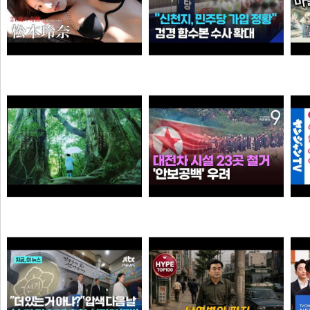
“6·3 지방선거 앞두고 신천지 민주당 가입 정황”…합수본, 수사 확대
【#松本玲奈】話題のショートドラマ出演女優が待望の水着グラビアに挑戦！――デジタル写真集『21歳の奇跡』好評発売中！ Reina Matsumoto
와꾸대장봉준
타짜신정환
[원작] 지금 만나러 갑니다 OST -시간을 넘어서
누가좀 말려봐라 ㅋ
아이언맨
떨어진원숭이