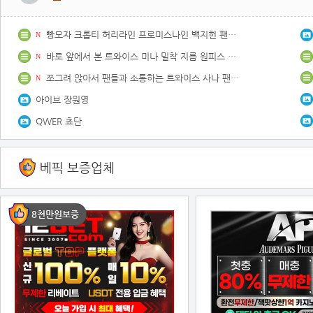
빵모자 크롭티 허리라인 프로미스나인 백지헌 팬사인회 포토타임
N
바로 앞에서 본 트와이스 미나 밀착 지름 원피스 몸매
N
쪼그려 앉아서 팬들과 소통하는 트와이스 사나 팬서비스
N
아이브 장원영
QWER 쵸단
베픽 보증업체
8천만원보증