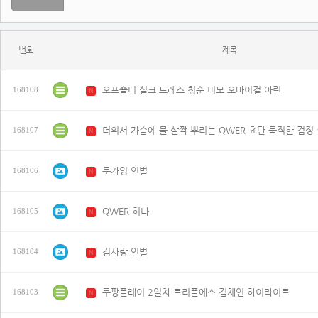
번호
제목
오프숄더 실크 드레스 청순 미모 오마이걸 아린
168108
N
168107
N
문가영 인별
168106
N
QWER 히나
168105
N
김사랑 인별
168104
N
쿠팡플레이 2일차 트리플에스 김채연 하이라이트
168103
N