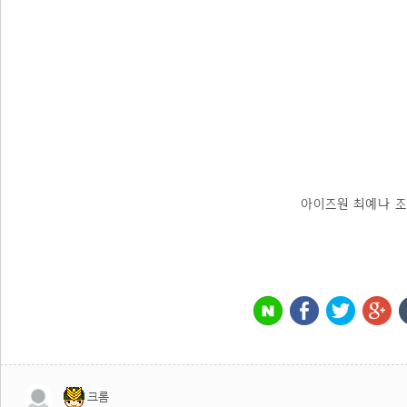
아이즈원 최예나 조유
크롬