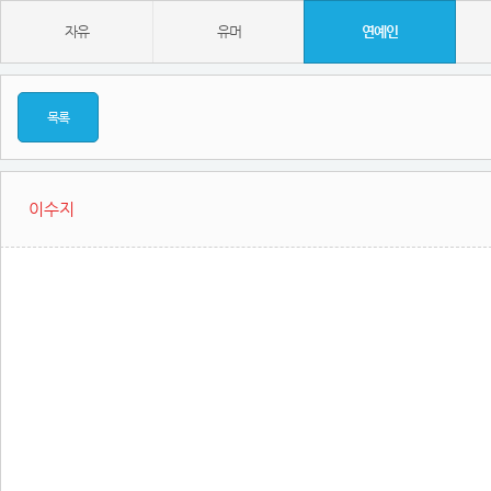
자유
유머
연예인
목록
이수지