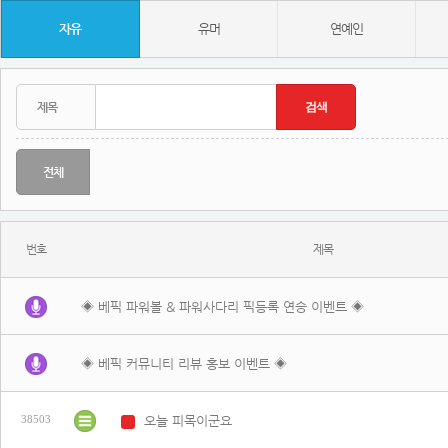
자유
유머
연예인
전체
번호
제목
◈ 베픽 파워볼 & 파워사다리 픽등록 연승 이벤트 ◈
◈ 베픽 커뮤니티 리뷰 홍보 이벤트 ◈
오늘 피목이군요
38503
N