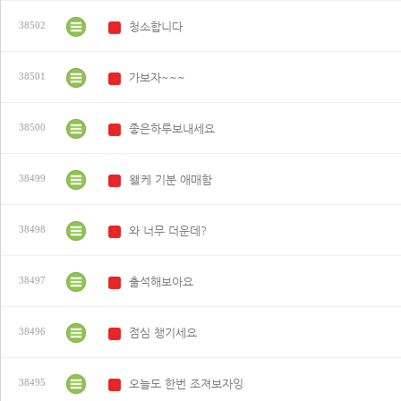
청소합니다
38502
N
가보자~~~
38501
N
좋은하루보내세요
38500
N
왤케 기분 애매함
38499
N
와 너무 더운데?
38498
N
출석해보아요
38497
N
점심 챙기세요
38496
N
오늘도 한번 조져보자잉
38495
N