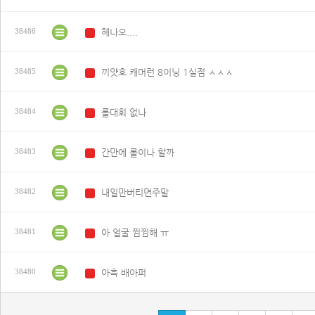
헤나오....
38486
N
끼얏호 캐머런 8이닝 1실점 ㅅㅅㅅ
38485
N
롤대회 없나
38484
N
간만에 롤이나 할까
38483
N
내일만버티면주말
38482
N
아 얼굴 찜찜해 ㅠ
38481
N
아흑 배아퍼
38480
N