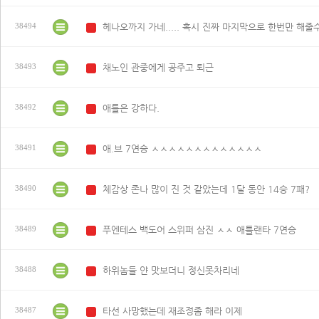
헤나오까지 가네..... 혹시 진짜 마지막으로 한번만 해줄
38494
N
채노인 관중에게 공주고 퇴근
38493
N
애틀은 강하다.
38492
N
애.브 7연승 ㅅㅅㅅㅅㅅㅅㅅㅅㅅㅅㅅㅅㅅ
38491
N
체감상 존나 많이 진 것 같았는데 1달 동안 14승 7패?
38490
N
푸엔테스 백도어 스위퍼 삼진 ㅅㅅ 애틀랜타 7연승
38489
N
하위놈들 얀 맛보더니 정신못차리네
38488
N
타선 사망했는데 재조정좀 해라 이제
38487
N