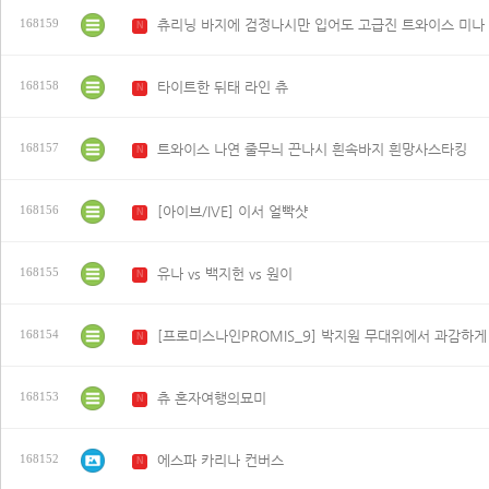
츄리닝 바지에 검정나시만 입어도 고급진 트와이스 미나
168159
N
타이트한 뒤태 라인 츄
168158
N
트와이스 나연 줄무늬 끈나시 흰속바지 흰망사스타킹
168157
N
[아이브/IVE] 이서 얼빡샷
168156
N
유나 vs 백지헌 vs 원이
168155
N
168154
N
츄 혼자여행의묘미
168153
N
에스파 카리나 컨버스
168152
N