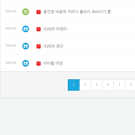
홍진영 바람에 치마가 올라가 속바지가 뿅
168143
N
QWER 마젠타
168142
N
QWER 쵸단
168141
N
아이들 미연
168140
N
1
2
3
4
5
6