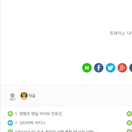
트와이스 나
해골
핫팬츠 맨살 아이브 안유진
N
산다라박 비키니
N
[아이브/IVE] 리즈 청치마 살짝 들릴 때 보인 야한 엉밑살