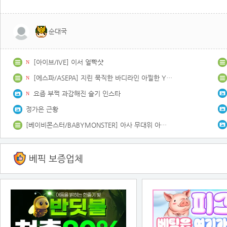
순대국
[아이브/IVE] 이서 얼빡샷
N
[에스파/ASEPA] 지린 묵직한 바디라인 아찔한 Y굴곡라인 카리나
N
요즘 부쩍 과감해진 슬기 인스타
N
정가은 근황
[베이비몬스터/BABYMONSTER] 아사 무대위 아찔한 골반 트월킹
베픽 보증업체