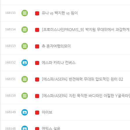
유나 vs 백지헌 vs 원이
168155
N
168154
N
츄 혼자여행의묘미
168153
N
에스파 카리나 컨버스
168152
N
[에스파/ASEPA] 반전매력 무대위 압도적인 윈터 02
168151
N
[에스파/ASEPA] 지린 묵직한 바디라인 아찔한 Y굴곡라
168150
N
아이브
168149
N
엔믹스 설윤
168148
N