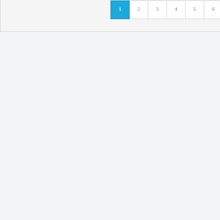
1
2
3
4
5
6