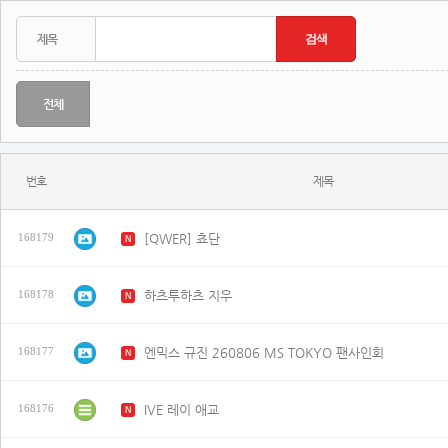
전체
번호
제목
[QWER] 쵸단
168179
N
하츠투하츠 지우
168178
N
엔믹스 규진 260806 MS TOKYO 팬사인회
168177
N
IVE 레이 애교
168176
N