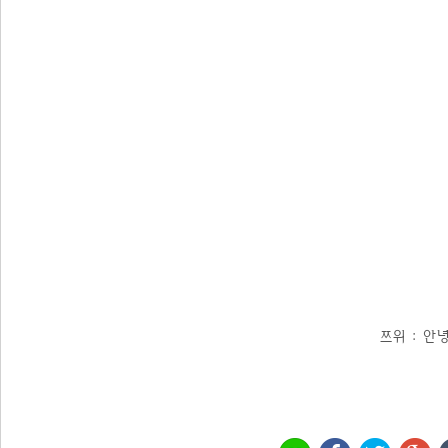
쯔위 : 안