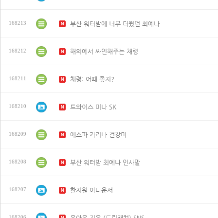
부산 워터밤에 너무 더웠던 최예나
168213
N
해외에서 싸인해주는 채령
168212
N
채령: 어때 좋지?
168211
N
트와이스 미나 SK
168210
N
에스파 카리나 건강미
168209
N
부산 워터밤 최예나 인사말
168208
N
한지원 아나운서
168207
N
유아유 지유 (드림캐쳐) SNS
168206
N