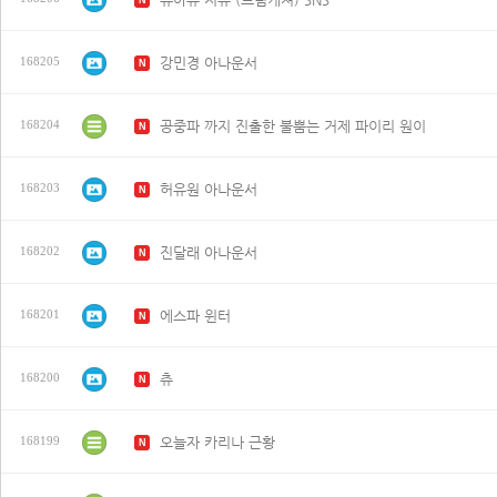
강민경 아나운서
168205
N
공중파 까지 진출한 불뿜는 거제 파이리 원이
168204
N
허유원 아나운서
168203
N
진달래 아나운서
168202
N
에스파 윈터
168201
N
츄
168200
N
오늘자 카리나 근황
168199
N