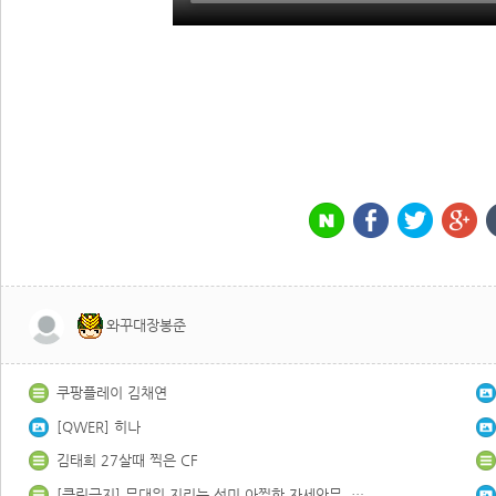
와꾸대장봉준
쿠팡플레이 김채연
[QWER] 히나
김태희 27살때 찍은 CF
[클릭금지] 무대위 지리는 선미 아찔한 자세안무....[클릭금지][후방]