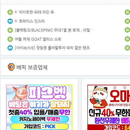
타이트한 뒤태 라인 츄
N
트와이스 인스타
N
[블랙핑크/BLACKPINK] 무대1열 본 로제...아찔하고 지린...묵
여돌 하체 GOAT 앨리스 소희
[아이브/IVE] 장원영 롤라팔루자 파리 짧은 팬츠
베픽 보증업체