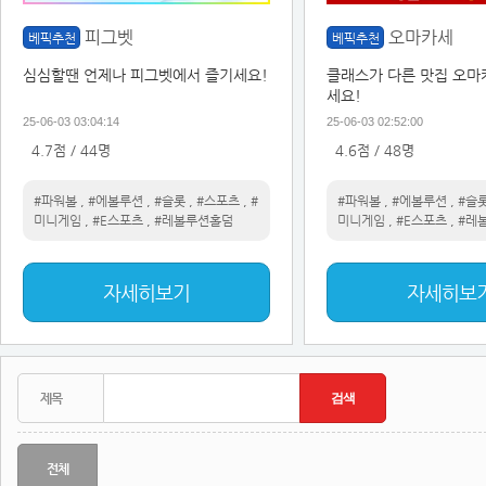
피그벳
오마카세
베픽추천
베픽추천
심심할땐 언제나 피그벳에서 즐기세요!
클래스가 다른 맛집 오마
세요!
25-06-03 03:04:14
25-06-03 02:52:00
4.7점 / 44명
4.6점 / 48명
#파워볼
,
#에볼루션
,
#슬롯
,
#스포츠
,
#
#파워볼
,
#에볼루션
,
#슬
미니게임
,
#E스포츠
,
#레볼루션홀덤
미니게임
,
#E스포츠
,
#레
자세히보기
자세히보
전체