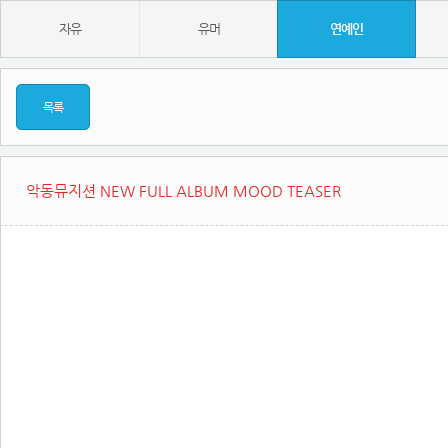
자유
유머
연예인
목록
악동뮤지션 NEW FULL ALBUM MOOD TEASER