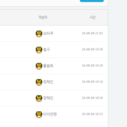
작성자
시간
오타쿠
26-08-08 21:05
철구
26-08-08 19:50
물음표
26-08-08 19:20
정해인
26-08-08 19:10
정해인
26-08-08 18:26
아이언맨
26-08-08 18:15