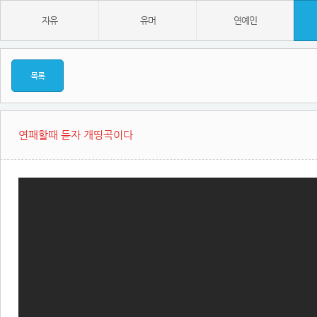
자유
유머
연예인
목록
연패할때 듣자 개띵곡이다