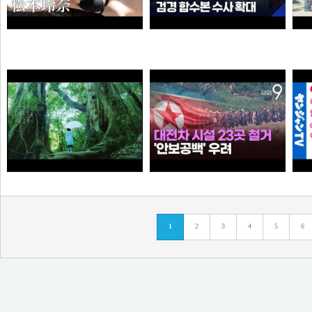
“6·3 지방선거 앞두고 신천지 민주당 가입 정황”…합수본, 수사 확대
【#松本玲奈】話題のショートドラマ出演女優が待望の水着グラビアに挑戦！――デジタル写真集『21歳の奇跡』好評発売中！ Reina Matsumoto
와꾸대장봉준
타짜신정환
[원작] 지금 만나러 갑니다 OST -시간을 넘어서
누가좀 말려봐라 ㅋ
1
2
3
4
5
6
아이언맨
떨어진원숭이