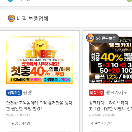
베픽 보증업체
5천만원보증
썬벳
뱅크카지노
베픽추천
베픽보증
안전한 고액놀이터 오직 유저만을 생각
뱅크카지노 라이브카지노
한 편안한 베팅 환경!
롯게임 다양한 이벤트 진행
재충·페이백·콤프 지급 
25-06-03 03:03:13
26-05-07 21:32:45
무제한환전 지원
4.6점 / 44명
4.9점 / 27명