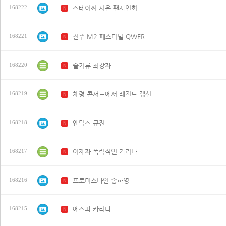
스테이씨 시은 팬사인회
168222
N
진주 M2 페스티벌 QWER
168221
N
슬기류 최강자
168220
N
채령 콘서트에서 레전드 갱신
168219
N
엔믹스 규진
168218
N
어제자 폭력적인 카리나
168217
N
프로미스나인 송하영
168216
N
에스파 카리나
168215
N