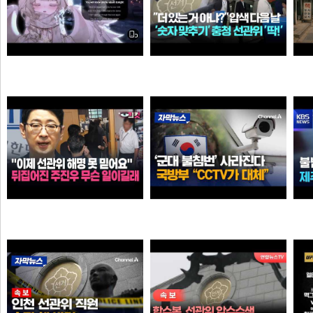
Call Of Silence - Clear Sky remix • Cover: Mirai | Atack on titan ost | Cover - Vtuber
더 있는 거 아냐?" 압수수색 다음 날...충청 선관위서도 '숫자 맞추기' 포착
탈
타짜신정환
애플
"이제 선관위 해명 못 믿어요" 뒤집어진 주진우 무슨 일이길래
'군대 불침번' 사라진다… 국방부 "CCTV로 대체 가능"
타짜신정환
크롬