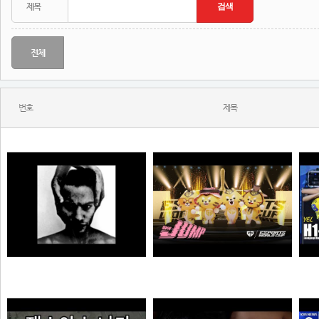
전체
번호
제목
MONSTA - Holdin' On (Skrillex & Nero Remix)
젠랑이
N
N
극혐
물음표