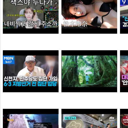
엘프녀가 롤하다 극대노하게된 이유
【#松本玲奈】話題のショートドラマ出演女優が待望の水着グラビアに挑戦！――デジタル写真集『21歳の奇跡』好評発売中！ Reina Matsumoto
오타쿠
타짜신정환
신천지, 6·3 지방선거 전 민주당 집단 입당…수도권 지역
[원작] 지금 만나러 갑니다 OST -시간을 넘어서
누
떨어진원숭이
아이언맨