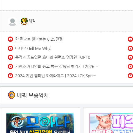
해적
한 편으로 알아보는 6.25전쟁
아니야 (Tell Me Why)
충격과 공포였던 쵸비의 원맨쇼 명장면 TOP10
기인과 캐니언의 늙고 병든 감독님 챙기기 | 2026 젠지 아레나
2024 기인 챔피언 하이라이트 | 2024 LCK Spring Champion Highlight - 크산테(K`sante) #기인 #Kiin #그기인거
베픽 보증업체