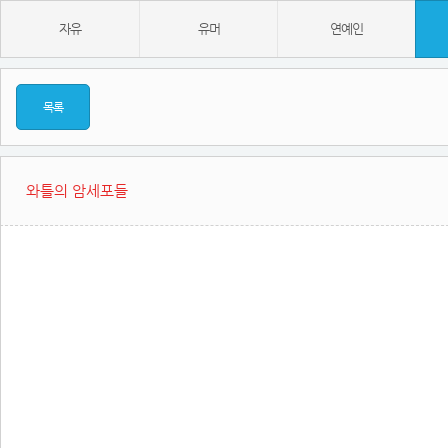
자유
유머
연예인
목록
와틀의 암세포들