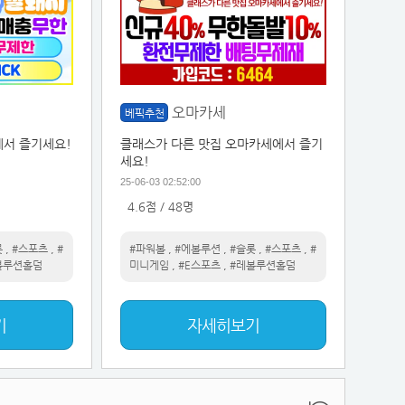
오마카세
베픽추천
서 즐기세요!
클래스가 다른 맛집 오마카세에서 즐기
세요!
25-06-03 02:52:00
4.6점 / 48명
롯
,
#스포츠
,
#
#파워볼
,
#에볼루션
,
#슬롯
,
#스포츠
,
#
볼루션홀덤
미니게임
,
#E스포츠
,
#레볼루션홀덤
기
자세히보기