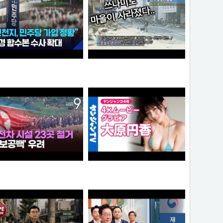
“6·3 지방선거 앞두고 신천지 민주당 가입 정황”…합수본, 수사 확대
0:41 할아버지 대담한거보소 영압지리네
와꾸대장봉준
오쿠오쿠오타쿠
가좀 말려봐라 ㅋ
【4Kムービーグラビア】OL×コスプレイヤーの二刀流ヒロイン #大原円香 ちゃんが再登場！“殻を破る”をテーマに可愛らしさも破壊力もパワーアップした水着撮影に最高画質で没入密着！【メイキング】
떨어진원숭이
손나은