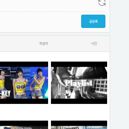
글등록
작성자
시간
하이키 옐 직캠 #YEL #H1KEY @260731 정읍물빛축제 ♬ 여름이었다 (Summer Was You)
듣게
픽도리
순대국