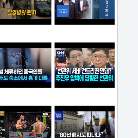
영병의 편지
李 아파트 근저당 비판 재경부 게시글 당일 삭제…"대출 막더니 내로남불"
크롬
애플
불법 체류하던 중국인들...제주도 숙소에서 흉기 다툼
"선관위 서버는 건드리면 안돼?" 주진우 압박에 '당황'한 선관위 사무총장142142421
아이언맨
가습기