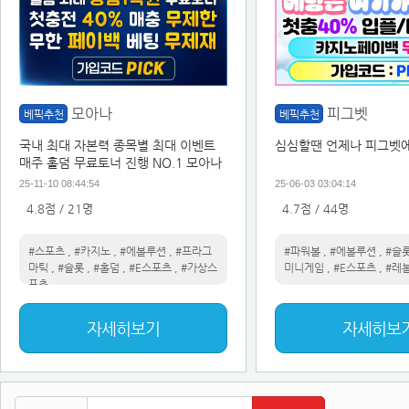
모아나
피그벳
베픽추천
베픽추천
국내 최대 자본력 종목별 최대 이벤트
심심할땐 언제나 피그벳에
매주 홀덤 무료토너 진행 NO.1 모아나
25-11-10 08:44:54
25-06-03 03:04:14
4.8점 / 21명
4.7점 / 44명
#스포츠
,
#카지노
,
#에볼루션
,
#프라그
#파워볼
,
#에볼루션
,
#슬
마틱
,
#슬롯
,
#홀덤
,
#E스포츠
,
#가상스
미니게임
,
#E스포츠
,
#레
포츠
자세히보기
자세히보