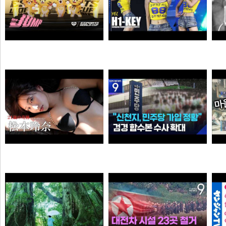
젠랑이
하이키 옐 직캠 #YEL #H1KEY @260731 정읍물빛축제 ♬ 여름이었다 (Summer Was You)
듣
물음표
픽도리
“6·3 지방선거 앞두고 신천지 민주당 가입 정황”…합수본, 수사 확대
【#松本玲奈】話題のショートドラマ出演女優が待望の水着グラビアに挑戦！――デジタル写真集『21歳の奇跡』好評発売中！ Reina Matsumoto
와꾸대장봉준
타짜신정환