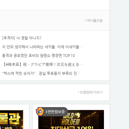
+ 게시물모음
[추격자] 너 경찰 아니지?
지 안위 생각해서 나라파는 새끼들. 이제 이새끼들은 멈추면 사형이라 노빠꾸임.
충격과 공포였던 쵸비의 원맨쇼 명장면 TOP10
【#根本凪】祝・グラビア復帰！次元を超えるVTuberがここに誕生！ Nagi Nemoto
"박스에 적힌 숫자가"...잠실 투표용지 부족의 진실 [지금이뉴스] / YTN
+ 보증업체 더보기
3천만원보증