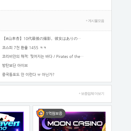
+ 게시물모음
【#山本杏】10代最後の撮影。彼女はありのままで、良い。――デジタル写真集『未完成のままで、』好評発売中！ An Yamamoto
코스피 7천 환율 1455 ㅋㅋ
코리비안의 해적: 찢어지는 바다 / Pirates of the Koribbean: Shattered Sea
방탄보단 아이브
중국동포도 안 이런다 ㅠ 아닌가?
+ 보증업체 더보기
1억원보증