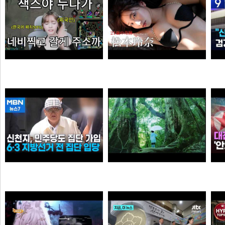
엘프녀가 롤하다 극대노하게된 이유
【#松本玲奈】話題のショートドラマ出演女優が待望の水着グラビアに挑戦！――デジタル写真集『21歳の奇跡』好評発売中！ Reina Matsumoto
오타쿠
타짜신정환
신천지, 6·3 지방선거 전 민주당 집단 입당…수도권 지역
[원작] 지금 만나러 갑니다 OST -시간을 넘어서
누
떨어진원숭이
아이언맨