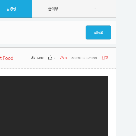
동영상
출석부
-
글등록
t Food
신고
1,100
0
0
2019-09-10 12:48:01