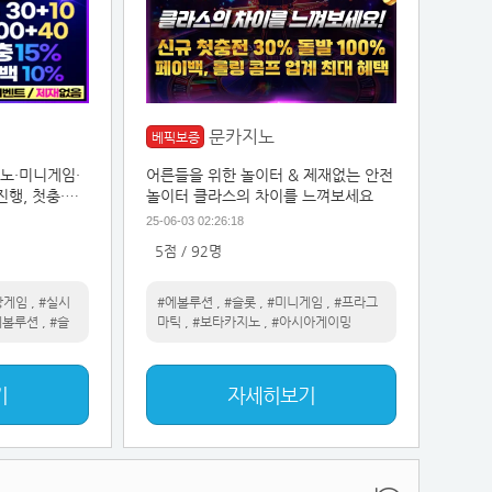
문카지노
베픽보증
노·미니게임·
어른들을 위한 놀이터 & 제재없는 안전
행, 첫충·재
놀이터 클라스의 차이를 느껴보세요
전 무제한환전
25-06-03 02:26:18
5점 / 92명
상게임
,
#실시
#에볼루션
,
#슬롯
,
#미니게임
,
#프라그
에볼루션
,
#슬
마틱
,
#보타카지노
,
#아시아게이밍
기
자세히보기