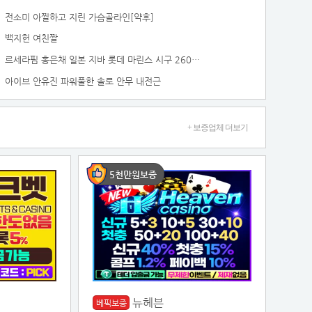
전소미 아찔하고 지린 가슴골라인[약후]
백지헌 여친짤
르세라핌 홍은채 일본 지바 롯데 마린스 시구 260805
아이브 안유진 파워풀한 솔로 안무 내전근
+ 보증업체 더보기
5천만원보증
뉴헤븐
베픽보증