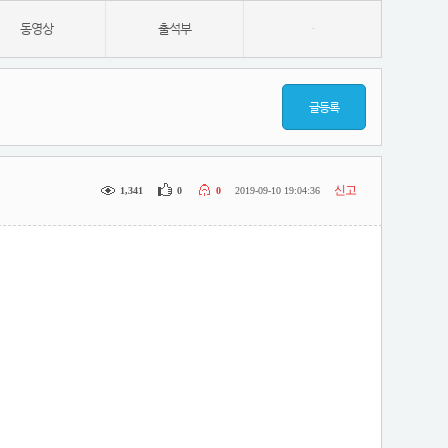
동영상
출석부
-
글등록
신고
1,341
0
0
2019-09-10 19:04:36