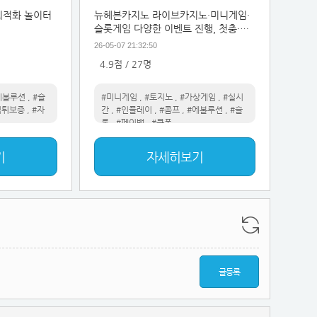
최적화 놀이터
뉴헤븐카지노 라이브카지노·미니게임·
슬롯게임 다양한 이벤트 진행, 첫충·재
충·페이백 혜택과 빠른충전 무제한환전
26-05-07 21:32:50
지원
4.9점 / 27명
에볼루션
,
#슬
#미니게임
,
#토지노
,
#가상게임
,
#실시
먹튀보증
,
#자
간
,
#인플레이
,
#콤프
,
#에볼루션
,
#슬
롯
,
#페이백
,
#쿠폰
기
자세히보기
글등록