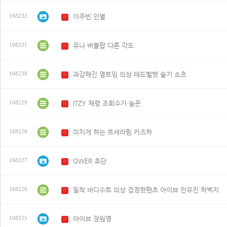
이주빈 인별
168232
N
유나 버블팝 다른 각도
168231
N
과감해진 옆트임 의상 레드벨벳 슬기 쇼츠
168230
N
ITZY 채령 조회수가 높은
168229
N
미치게 하는 르세라핌 카즈하
168228
N
QWER 쵸단
168227
N
밀착 바디수트 의상 검정핫팬츠 아이브 안유진 허벅지
168226
N
아이브 장원영
168225
N