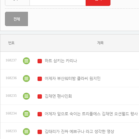
전체
번호
제목
하트 삼키는 카리나
168237
N
어제자 부산워터밤 클라씨 원지민
168236
N
김채연 팬사인회
168235
N
어제자 앞으로 숙이는 트리플에스 김채연 오션월드 행사
168234
N
김태리가 진짜 예쁘구나 라고 생각한 영상
168233
N