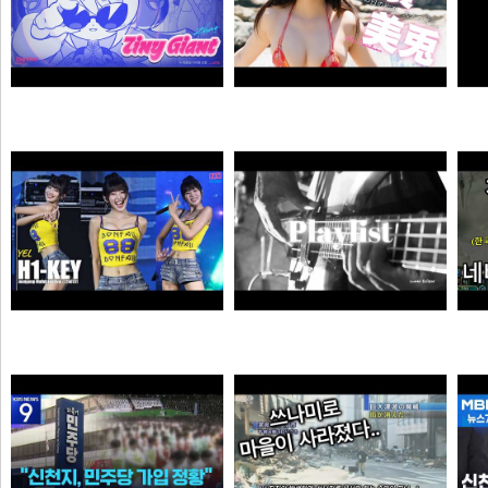
자오 EP 「Tiny Giant」 | 젠레스 존 제로
【#白濱美兎】変わらぬあどけなさから、こぼれおちる色気。――デジタル写真集『あの日の約束、大人の答え。』好評発売中！ Miu Shirahama
픽샤워
곰비서
하이키 옐 직캠 #YEL #H1KEY @260731 정읍물빛축제 ♬ 여름이었다 (Summer Was You)
듣게
픽도리
순대국