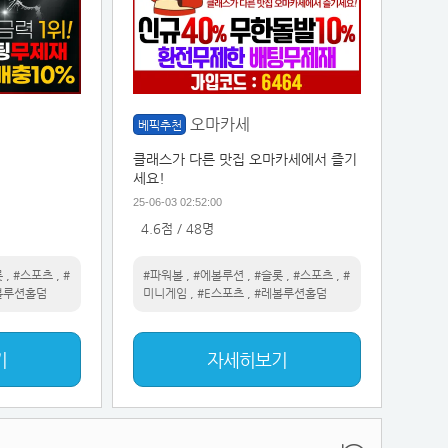
오마카세
베픽추천
!
클래스가 다른 맛집 오마카세에서 즐기
세요!
25-06-03 02:52:00
4.6점 / 48명
롯
,
#스포츠
,
#
#파워볼
,
#에볼루션
,
#슬롯
,
#스포츠
,
#
볼루션홀덤
미니게임
,
#E스포츠
,
#레볼루션홀덤
기
자세히보기