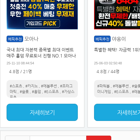
모아나
야옹이
베픽추천
베픽추천
국내 최대 자본력 종목별 최대 이벤트
특별한 혜택! 자금력 1위
매주 홀덤 무료토너 진행 NO.1 모아나
25-11-10 08:44:54
25-06-03 02:50:48
4.8점 / 21명
4.8점 / 44명
#스포츠
,
#카지노
,
#에볼루션
,
#프라그
#파워볼
,
#에볼루션
,
#슬
마틱
,
#슬롯
,
#홀덤
,
#E스포츠
,
#가상스
미니게임
,
#E스포츠
,
#레
포츠
자세히보기
자세히보