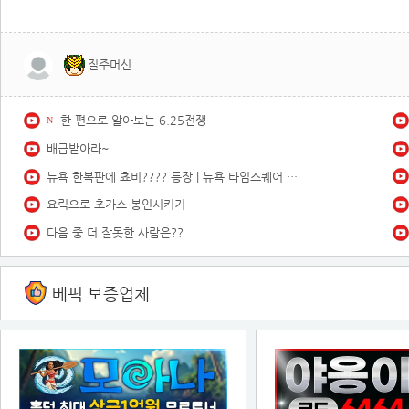
질주머신
한 편으로 알아보는 6.25전쟁
N
배급받아라~
뉴욕 한복판에 쵸비???? 등장 | 뉴욕 타임스퀘어 현장 스케치&후기
요릭으로 초가스 봉인시키기
다음 중 더 잘못한 사람은??
베픽 보증업체