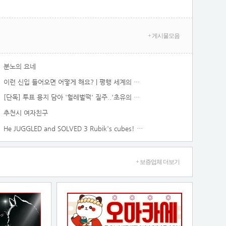
+ 게시물모음
분노의 요네
이런 신입 들어오면 어떻게 해요? | 평행 세계의 나 EP.03 - 주민규의 삶
[단독] 투표 용지 담아 '헐레벌떡' 질주..'초유의 사태' 그날 CCTV 입수 / SBS 8뉴스
추천시 여자친구
He JUGGLED and SOLVED 3 Rubik's cubes! - Guinness World Records
+ 보증업체 더보기