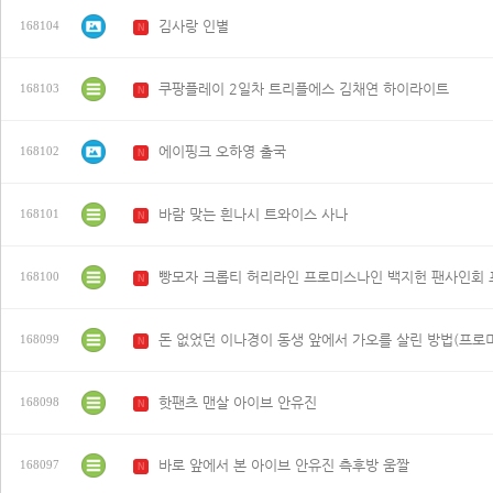
김사랑 인별
168104
N
쿠팡플레이 2일차 트리플에스 김채연 하이라이트
168103
N
에이핑크 오하영 출국
168102
N
바람 맞는 흰나시 트와이스 사나
168101
N
빵모자 크롭티 허리라인 프로미스나인 백지헌 팬사인회
168100
N
돈 없었던 이나경이 동생 앞에서 가오를 살린 방법(프로
168099
N
핫팬츠 맨살 아이브 안유진
168098
N
바로 앞에서 본 아이브 안유진 측후방 움짤
168097
N