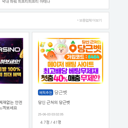
막내 파워 피프티피프티 아테나
+ 보증업체 더보기
당근벳
베픽추천
 제재없는 안전
당신 근처의 당근벳
 느껴보세요
25-06-03 03:02:05
4.7점 / 41명