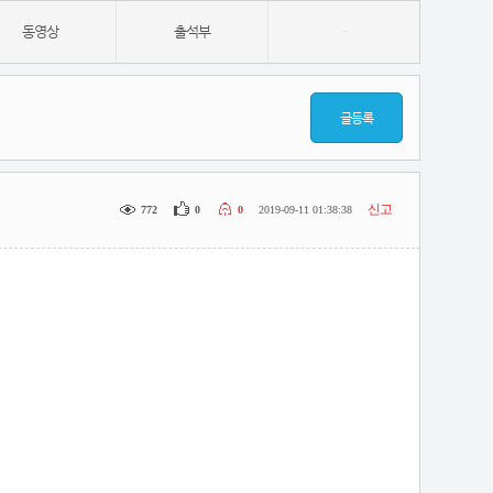
동영상
출석부
-
글등록
신고
772
0
0
2019-09-11 01:38:38