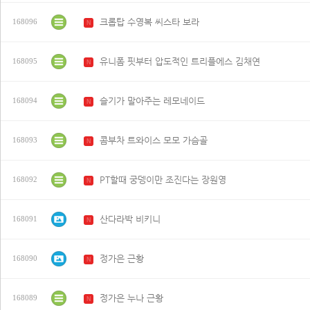
크롭탑 수영복 씨스타 보라
168096
N
유니폼 핏부터 압도적인 트리플에스 김채연
168095
N
슬기가 말아주는 레모네이드
168094
N
콤부차 트와이스 모모 가슴골
168093
N
PT할때 궁뎅이만 조진다는 장원영
168092
N
산다라박 비키니
168091
N
정가은 근황
168090
N
정가은 누나 근황
168089
N