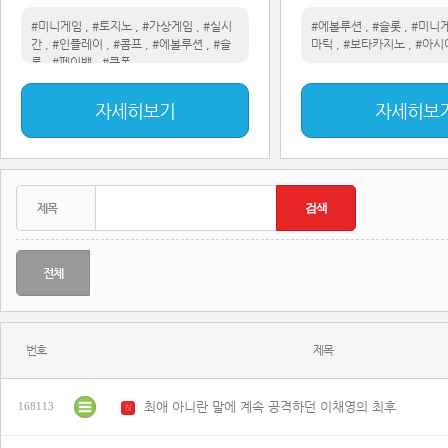
#미니게임
,
#토지노
,
#가상게임
,
#실시
#에볼루션
,
#슬롯
,
#미니
간
,
#인플레이
,
#콤프
,
#에볼루션
,
#슬
마틱
,
#보타카지노
,
#아시
롯
,
#페이백
,
#쿠폰
자세히보기
자세히보
전체
번호
제목
최애 아니란 말에 계속 공격하던 이채영의 최후
168113
N