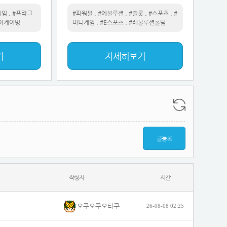
게임
,
#프라그
#파워볼
,
#에볼루션
,
#슬롯
,
#스포츠
,
#
아게이밍
미니게임
,
#E스포츠
,
#레볼루션홀덤
기
자세히보기
글등록
작성자
시간
오쿠오쿠오타쿠
26-08-08 02:25