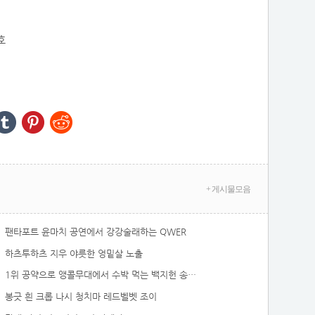
호
+ 게시물모음
팬타포트 윤마치 공연에서 강강술래하는 QWER
하츠투하츠 지우 야릇한 엉밑살 노출
1위 공약으로 앵콜무대에서 수박 먹는 백지헌 송하영 이채영 (프로미스나인
봉긋 흰 크롭 나시 청치마 레드벨벳 조이