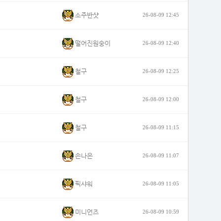
소주반샷
26-08-09 12:45
떨어진원숭이
26-08-09 12:40
철구
26-08-09 12:25
철구
26-08-09 12:00
철구
26-08-09 11:15
손나은
26-08-09 11:07
픽샤워
26-08-09 11:05
미니언즈
26-08-09 10:59