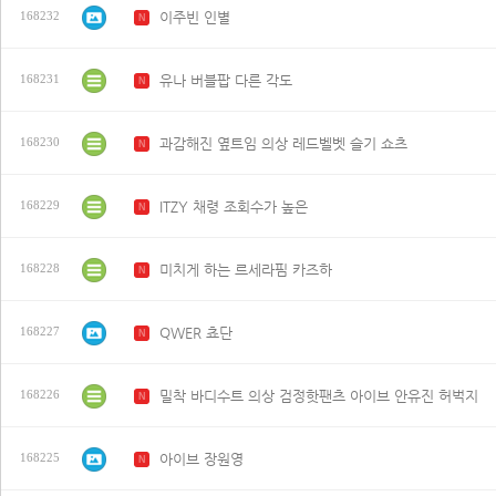
이주빈 인별
168232
N
유나 버블팝 다른 각도
168231
N
과감해진 옆트임 의상 레드벨벳 슬기 쇼츠
168230
N
ITZY 채령 조회수가 높은
168229
N
미치게 하는 르세라핌 카즈하
168228
N
QWER 쵸단
168227
N
밀착 바디수트 의상 검정핫팬츠 아이브 안유진 허벅지
168226
N
아이브 장원영
168225
N