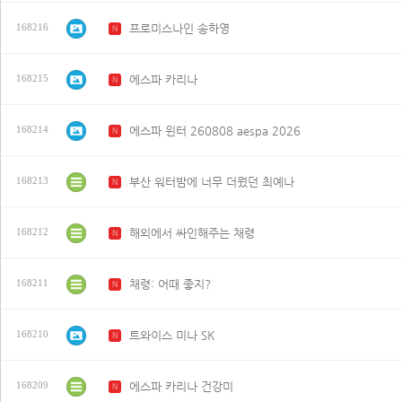
프로미스나인 송하영
168216
N
에스파 카리나
168215
N
에스파 윈터 260808 aespa 2026
168214
N
부산 워터밤에 너무 더웠던 최예나
168213
N
해외에서 싸인해주는 채령
168212
N
채령: 어때 좋지?
168211
N
트와이스 미나 SK
168210
N
에스파 카리나 건강미
168209
N