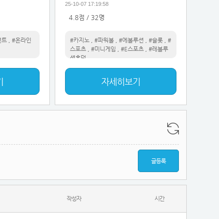
25-10-07 17:19:58
4.8점 / 32명
먼트
,
#온라인
#카지노
,
#파워볼
,
#에볼루션
,
#슬롯
,
#
스포츠
,
#미니게임
,
#E스포츠
,
#레볼루
션홀덤
기
자세히보기
글등록
작성자
시간