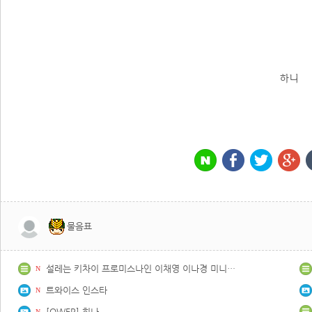
하니
물음표
설레는 키차이 프로미스나인 이채영 이나경 미니팬미팅
N
트와이스 인스타
N
[QWER] 히나
N