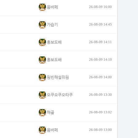
음바페
26-08-09 16:00
가습기
26-08-09 14:45
홍보도배
26-08-09 14:11
홍보도배
26-08-09 14:10
원빈해설위원
26-08-09 14:00
오쿠오쿠오타쿠
26-08-09 13:30
해골
26-08-09 13:02
음바페
26-08-09 13:00