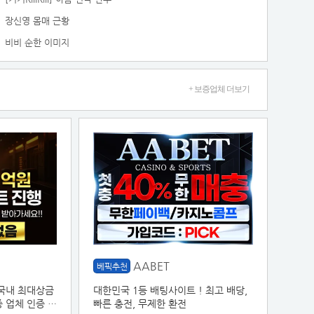
장신영 몸매 근황
비비 순한 이미지
+ 보증업체 더보기
AABET
베픽추천
국내 최대상금
대한민국 1등 배팅사이트 ! 최고 배당,
 업체 인증 사
빠른 충전, 무제한 환전