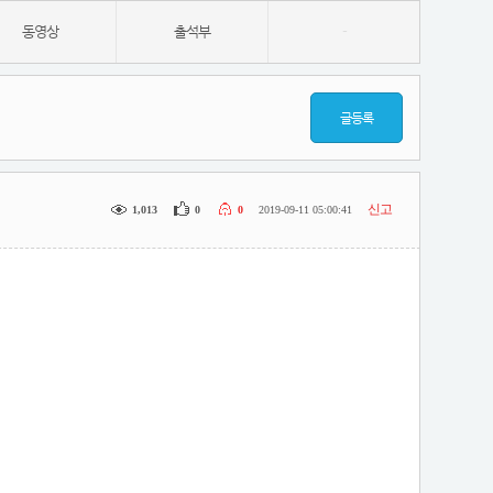
동영상
출석부
-
글등록
신고
1,013
0
0
2019-09-11 05:00:41