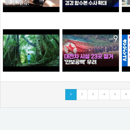
“6·3 지방선거 앞두고 신천지 민주당 가입 정황”…합수본, 수사 확대
【#松本玲奈】話題のショートドラマ出演女優が待望の水着グラビアに挑戦！――デジタル写真集『21歳の奇跡』好評発売中！ Reina Matsumoto
와꾸대장봉준
타짜신정환
[원작] 지금 만나러 갑니다 OST -시간을 넘어서
누가좀 말려봐라 ㅋ
1
2
3
4
5
6
아이언맨
떨어진원숭이