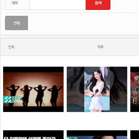
전체
번호
제목
KISS OF LIFE (키스오브라이프) 'SWEAT' Official Music Video
와...ㅈㄴ좋다
N
N
N
원빈해설위원
해골