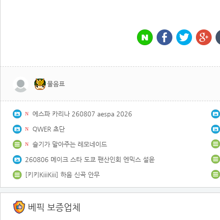
물음표
에스파 카리나 260807 aespa 2026
N
QWER 쵸단
N
슬기가 말아주는 레모네이드
N
260806 메이크 스타 도쿄 팬산인회 엔믹스 설윤
[키키KiiiKiii] 하음 신곡 안무
베픽 보증업체