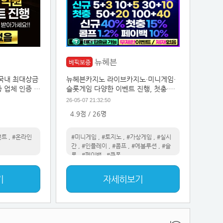
뉴헤븐
베픽보증
국내 최대상금
뉴헤븐카지노 라이브카지노·미니게임·
 업체 인증 사
슬롯게임 다양한 이벤트 진행, 첫충·재
충·페이백 혜택과 빠른충전 무제한환전
26-05-07 21:32:50
지원
4.9점 / 26명
먼트
,
#온라인
#미니게임
,
#토지노
,
#가상게임
,
#실시
간
,
#인플레이
,
#콤프
,
#에볼루션
,
#슬
롯
,
#페이백
,
#쿠폰
기
자세히보기