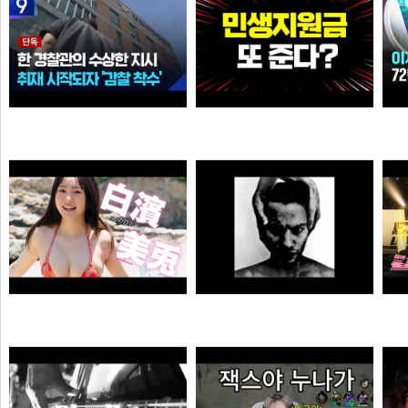
[단독] “안 데려와도 임의동행에 ‘죄명 바꾸기’”…경찰서 조직적 개입?
와.. 추석 전 민생지원금 또 준다?
N
N
N
크롬
이영자
MONSTA - Holdin' On (Skrillex & Nero Remix)
젠
【#白濱美兎】変わらぬあどけなさから、こぼれおちる色気。――デジタル写真集『あの日の約束、大人の答え。』好評発売中！ Miu Shirahama
극혐
곰비서