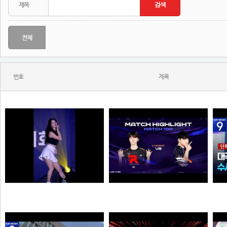
전체
번호
제목
추천시 여자친구
39:38 유나라 레전드
N
N
N
이영자
물음표