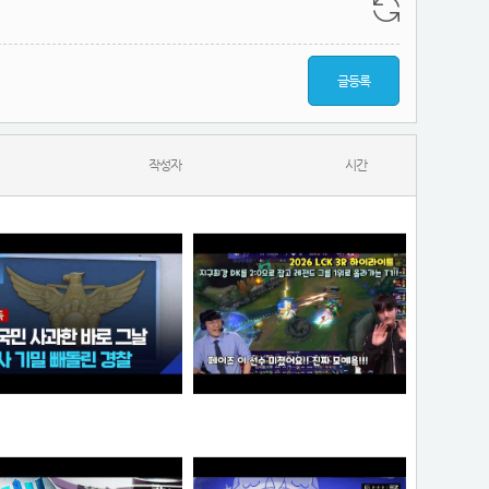
글등록
작성자
시간
[단독] ‘장윤기’ 논란인데…‘경찰관 뺑소니’ 수사 빼돌린 경찰
Welcome, GEN G Peyz
N
크롬
소주반샷