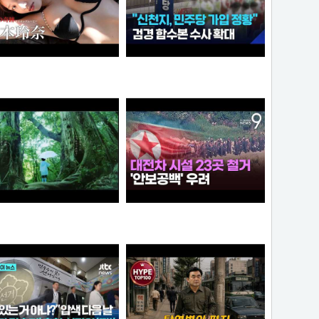
“6·3 지방선거 앞두고 신천지 민주당 가입 정황”…합수본, 수사 확대
【#松本玲奈】話題のショートドラマ出演女優が待望の水着グラビアに挑戦！――デジタル写真集『21歳の奇跡』好評発売中！ Reina Matsumoto
와꾸대장봉준
타짜신정환
[원작] 지금 만나러 갑니다 OST -시간을 넘어서
누가좀 말려봐라 ㅋ
아이언맨
떨어진원숭이