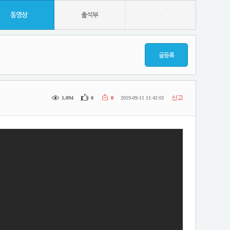
동영상
출석부
-
글등록
신고
1,094
0
0
2019-09-11 11:42:01