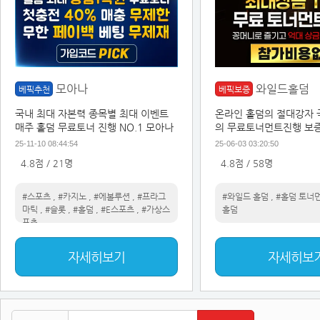
모아나
와일드홀덤
베픽추천
베픽보증
국내 최대 자본력 종목별 최대 이벤트
온라인 홀덤의 절대강자 
매주 홀덤 무료토너 진행 NO.1 모아나
의 무료토너먼트진행 보증
이트
25-11-10 08:44:54
25-06-03 03:20:50
4.8점 / 21명
4.8점 / 58명
#스포츠
,
#카지노
,
#에볼루션
,
#프라그
#와일드 홀덤
,
#홀덤 토너
마틱
,
#슬롯
,
#홀덤
,
#E스포츠
,
#가상스
홀덤
포츠
자세히보기
자세히보