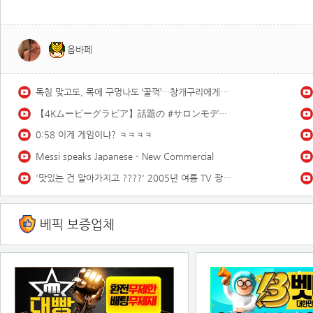
음바페
독침 맞고도, 목에 구멍나도 ‘꿀꺽’…참개구리에게는 말벌도 한끼 식사 ｜지금 이 장면
【4Kムービーグラビア】話題の #サロンモデル #緑川春菜 ちゃんが、2度目の登場にして初表紙！前回に引き続き、水着は一切ナシで、洋服グラビアの可能性に挑戦した撮影に最高画質で没入密着！【メイキング】
0:58 이게 게임이냐? ㅋㅋㅋㅋ
Messi speaks Japanese - New Commercial
'맛있는 건 알아가지고 ????' 2005년 여름 TV 광고 모음 | 옛날티브이 옛날광고 추억의광고
베픽 보증업체