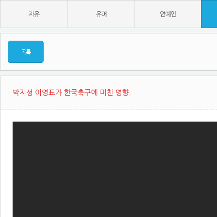
자유
유머
연예인
목록
박지성 이영표가 한국축구에 미친 영향.