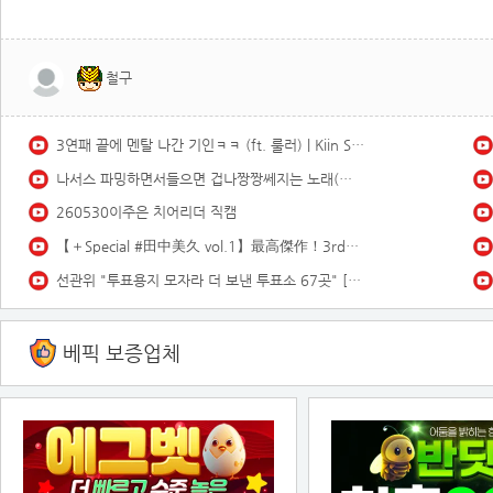
철구
3연패 끝에 멘탈 나간 기인ㅋㅋ (ft. 룰러) | Kiin Stream Highlights
나서스 파밍하면서들으면 겁나짱짱쎄지는 노래(스택1000)듣기좋은 브금
260530이주은 치어리더 직캠
【＋Special #田中美久 vol.1】最高傑作！3rd写真集の“オールアザーカット”＆ムービーを「プラス！」会員だけにお届け♡＜2026年3月後期＞
선관위 "투표용지 모자라 더 보낸 투표소 67곳" [MBN 뉴스7]
베픽 보증업체