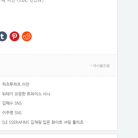
체 사진 (TGC 인스타)
+ 게시물모음
하츠투하츠 이안
뒤태가 요망한 트와이스 사나
김혜수 SNS
이주명 SNS
[LE SSERAFIM] 김채원 입은 화이트 셔링 플리츠 드레스 & 스커