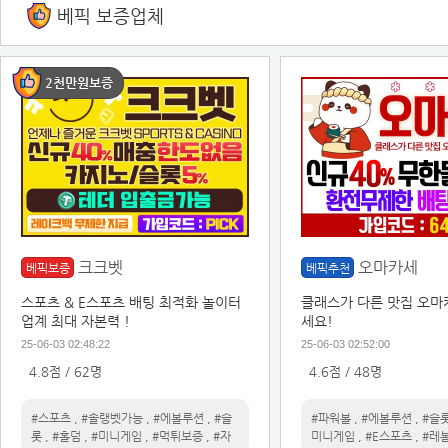
베픽 보증업체
2천만원보증
크크벳
오마카세
베픽보증
베픽추천
스포츠 & E스포츠 배팅 최적화 놀이터
클래스가 다른 맛집 오마
업계 최대 자본력 !
세요!
25-06-03 02:48:22
25-06-03 02:52:00
4.8점 / 62명
4.6점 / 48명
#스포츠
,
#솔랭벳가능
,
#에볼루션
,
#슬
#파워볼
,
#에볼루션
,
#슬
롯
,
#홀덤
,
#미니게임
,
#먹튀보증
,
#자
미니게임
,
#E스포츠
,
#레