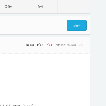
동영상
출석부
-
글등록
신고
860
0
0
2019-09-11 19:45:33