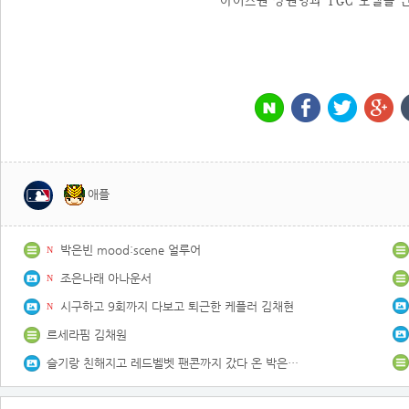
아이즈원 장원영과 TGC 모델들 단
애플
박은빈 mood:scene 얼루어
N
조은나래 아나운서
N
시구하고 9회까지 다보고 퇴근한 케플러 김채현
N
르세라핌 김채원
슬기랑 친해지고 레드벨벳 팬콘까지 갔다 온 박은빈.jpg