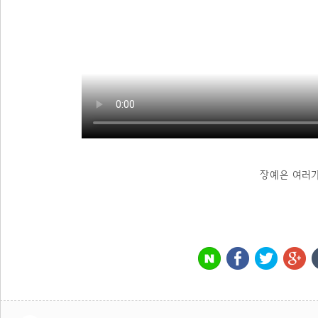
장예은 여러