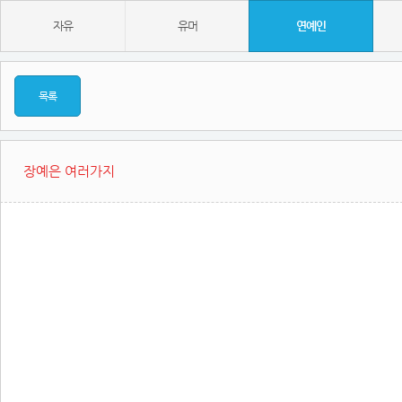
자유
유머
연예인
목록
장예은 여러가지