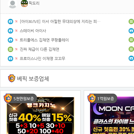
픽도리
[아이브/IVE] 이서 아찔한 무대의상에 지리는 피지컬 바디라인
N
스테이씨 아이사
N
트리플에스 김채연 쿠팡플레이
N
진짜 체급이 다른 김채연
N
프로미스나인 이채영 꼬꼬무
N
베픽 보증업체
5천만원보증
1억원보증