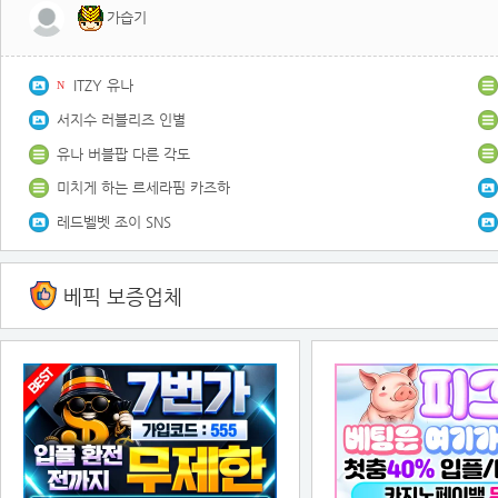
가습기
ITZY 유나
N
서지수 러블리즈 인별
유나 버블팝 다른 각도
미치게 하는 르세라핌 카즈하
레드벨벳 조이 SNS
베픽 보증업체