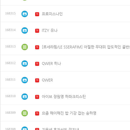
프로미스나인
168315
N
ITZY 유나
168314
N
168313
N
QWER 히나
168312
N
QWER
168311
N
아이브 장원영 하파크리스틴
168310
N
요즘 해이해진 밥 기강 잡는 송하영
168309
N
기은세 혼자서도 잘지내
168308
N