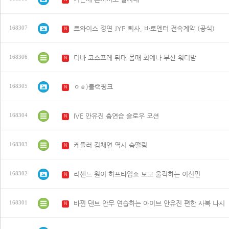
트와이스 정연 JYP 퇴사, 바로엔터 전속계약 (공식)
168307
N
디바 코스프레 뒤태 몸매 최예나 부산 워터밤
168306
N
ㅇㅎ)블랙핑크
168305
N
IVE 안유진 춤연습 슬로우 모션
168304
N
케플러 김채연 역시 슴떨림
168303
N
리센느 원이 하프타임쇼 보고 울컥하는 이선민
168302
N
바뀐 댄브 안무 연습하는 아이브 안유진 편한 사복 나시
168301
N