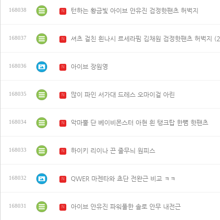
턴하는 황금빛 아이브 안유진 검정핫팬츠 허벅지
168038
N
셔츠 걸친 흰나시 르세라핌 김채원 검정핫팬츠 허벅지 (2
168037
N
아이브 장원영
168036
N
많이 파인 서가대 드레스 오마이걸 아린
168035
N
악마뿔 단 베이비몬스터 아현 흰 탱크탑 한뼘 핫팬츠
168034
N
하이키 리이나 끈 줄무늬 원피스
168033
N
QWER 마젠타와 쵸단 전완근 비교 ㅋㅋ
168032
N
아이브 안유진 파워풀한 솔로 안무 내전근
168031
N