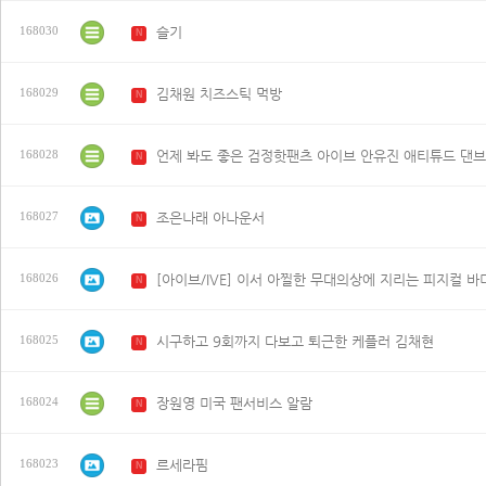
슬기
168030
N
김채원 치즈스틱 먹방
168029
N
언제 봐도 좋은 검정핫팬츠 아이브 안유진 애티튜드 댄브
168028
N
조은나래 아나운서
168027
N
[아이브/IVE] 이서 아찔한 무대의상에 지리는 피지컬 
168026
N
시구하고 9회까지 다보고 퇴근한 케플러 김채현
168025
N
장원영 미국 팬서비스 알람
168024
N
르세라핌
168023
N