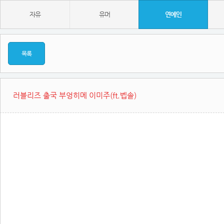
자유
유머
연예인
목록
러블리즈 출국 부엉히메 이미주(ft.벱솔)