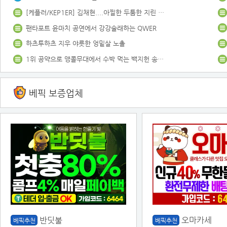
[케플러/KEP1ER] 김채현....아찔한 두툼한 지린 겨드랑이[약후]
팬타포트 윤마치 공연에서 강강술래하는 QWER
하츠투하츠 지우 야릇한 엉밑살 노출
1위 공약으로 앵콜무대에서 수박 먹는 백지헌 송하영 이채영 (프로미스나인
베픽 보증업체
반딧불
오마카세
베픽추천
베픽추천