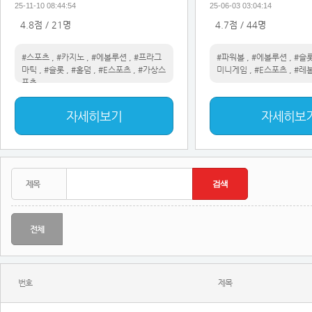
25-11-10 08:44:54
25-06-03 03:04:14
4.8점 / 21명
4.7점 / 44명
#스포츠
,
#카지노
,
#에볼루션
,
#프라그
#파워볼
,
#에볼루션
,
#슬
마틱
,
#슬롯
,
#홀덤
,
#E스포츠
,
#가상스
미니게임
,
#E스포츠
,
#레
포츠
자세히보기
자세히보
전체
번호
제목