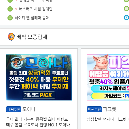
버스터즈 시절 김채연
N
하이키 옐 글래머 몸매
베픽 보증업체
모아나
피그벳
베픽추천
베픽추천
국내 최대 자본력 종목별 최대 이벤트
심심할땐 언제나 피그벳에
매주 홀덤 무료토너 진행 NO.1 모아나