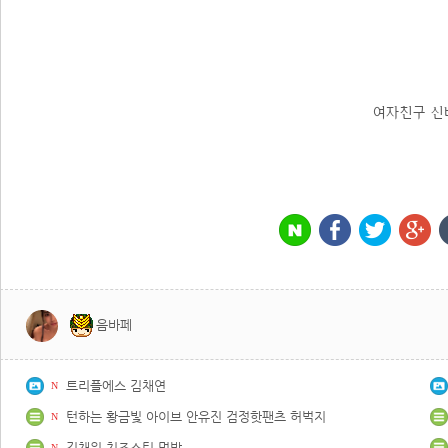
여자친구 신
음바페
트리플에스 김채연
N
턴하는 황금빛 아이브 안유진 검정핫팬츠 허벅지
N
김채원 치즈스틱 먹방
N