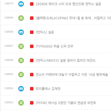
260806 메이크 스타 도쿄 팬산인회 엔믹스 설윤
168070
N
[블랙핑크/BLACKPINK] 무대1열 본 로제...아찔하고 지린
168069
N
[엔믹스] 설윤
168068
N
[키키KiiiKiii] 하음 신곡 안무
168067
N
[엔믹스/NMIXX] 설윤 청바지 힙라인 레전드
168066
N
전소미 카메라에 대놓구 아찔하고 지린 19금 행위예술
168065
N
트리플에스 김채연
168064
N
[아이브] 애사심 G렸던 가을의 연습생 모먼트
168063
N