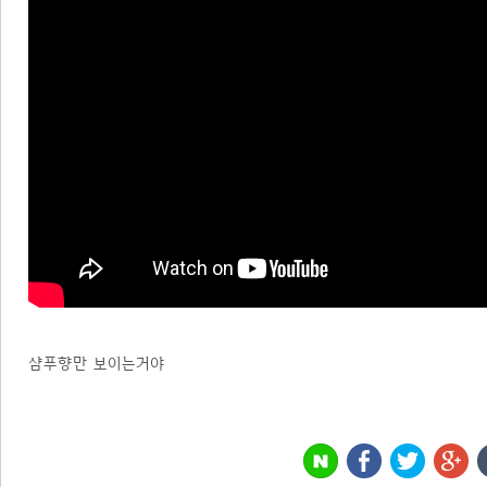
샴푸향만 보이는거야