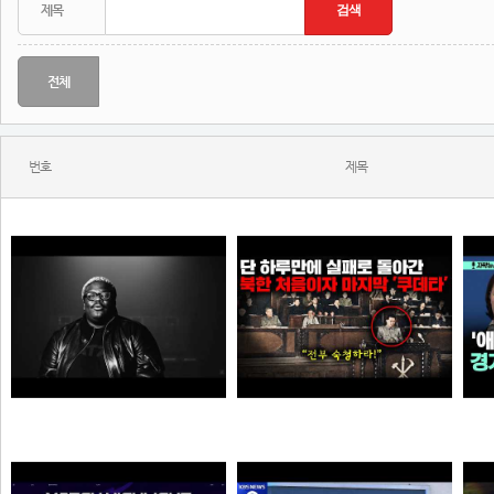
전체
번호
제목
KITSCHKRIEG - du bist gut genug without SHIRIN DAVID
북한에 그나마 남아 있었던 민주주의가 완전히 삭제되고 김일성이 권력을 잡게 된 결정적인 사건
N
N
N
소주반샷
오타쿠