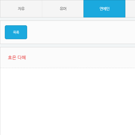
자유
유머
연예인
목록
효은 다혜