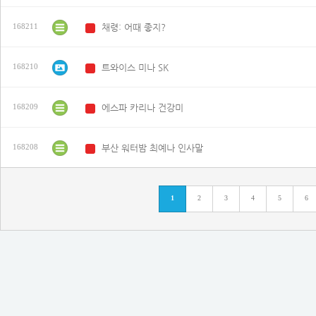
채령: 어때 좋지?
168211
N
트와이스 미나 SK
168210
N
에스파 카리나 건강미
168209
N
부산 워터밤 최예나 인사말
168208
N
1
2
3
4
5
6