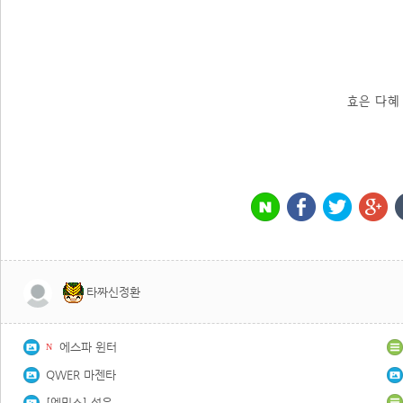
효은 다혜
타짜신정환
에스파 윈터
N
QWER 마젠타
[엔믹스] 설윤