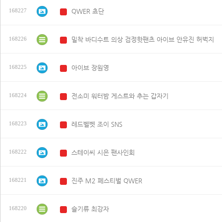
QWER 쵸단
168227
N
밀착 바디수트 의상 검정핫팬츠 아이브 안유진 허벅지
168226
N
아이브 장원영
168225
N
전소미 워터밤 게스트와 추는 갑자기
168224
N
레드벨벳 조이 SNS
168223
N
스테이씨 시은 팬사인회
168222
N
진주 M2 페스티벌 QWER
168221
N
슬기류 최강자
168220
N