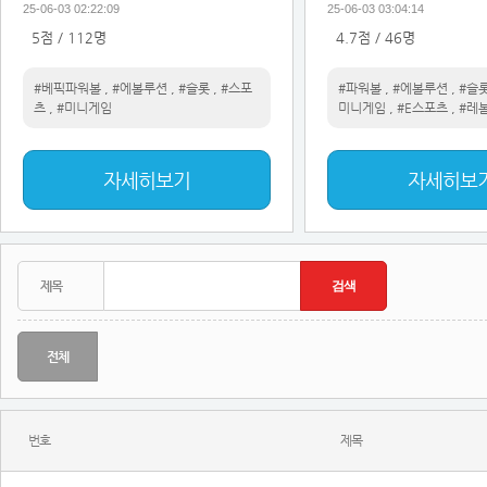
25-06-03 02:22:09
25-06-03 03:04:14
5점 / 112명
4.7점 / 46명
#베픽파워볼
,
#에볼루션
,
#슬롯
,
#스포
#파워볼
,
#에볼루션
,
#슬
츠
,
#미니게임
미니게임
,
#E스포츠
,
#레
자세히보기
자세히보
전체
번호
제목