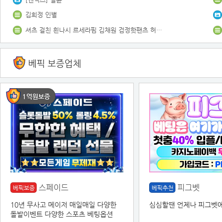
김희정 인별
셔츠 걸친 흰나시 르세라핌 김채원 검정핫팬츠 허벅지 (2)
베픽 보증업체
1억원보증
스페이드
피그벳
베픽보증
베픽추천
10년 무사고 메이저 매일매일 다양한
심심할땐 언제나 피그벳에
돌발이벤트 다양한 스포츠 베팅옵션