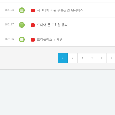
시그니처 지원 위문공연 팬서비스
168198
N
드디어 뜬 고화질 유나
168197
N
트리플에스 김채연
168196
N
1
2
3
4
5
6