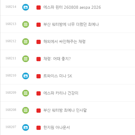
에스파 윈터 260808 aespa 2026
168214
N
부산 워터밤에 너무 더웠던 최예나
168213
N
해외에서 싸인해주는 채령
168212
N
채령: 어때 좋지?
168211
N
트와이스 미나 SK
168210
N
에스파 카리나 건강미
168209
N
부산 워터밤 최예나 인사말
168208
N
한지원 아나운서
168207
N