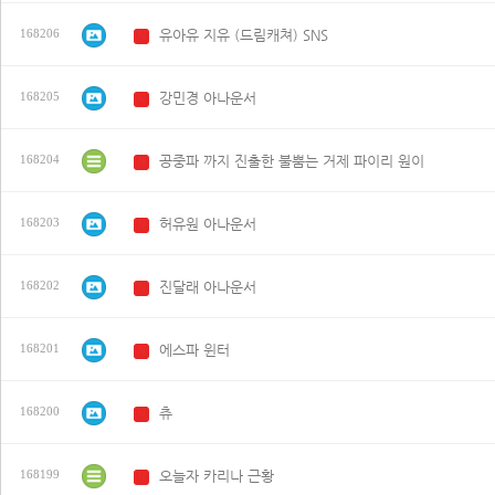
유아유 지유 (드림캐쳐) SNS
168206
N
강민경 아나운서
168205
N
공중파 까지 진출한 불뿜는 거제 파이리 원이
168204
N
허유원 아나운서
168203
N
진달래 아나운서
168202
N
에스파 윈터
168201
N
츄
168200
N
오늘자 카리나 근황
168199
N