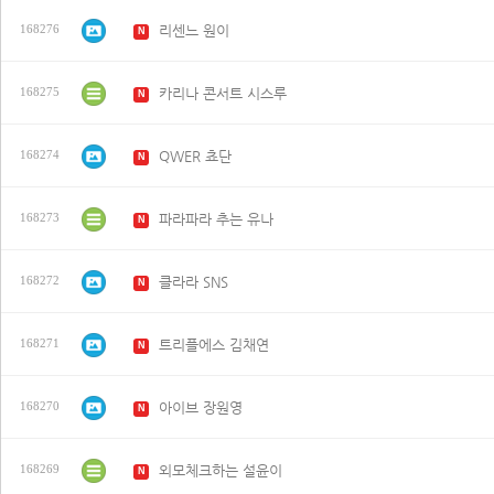
리센느 원이
168276
N
카리나 콘서트 시스루
168275
N
QWER 쵸단
168274
N
파라파라 추는 유나
168273
N
클라라 SNS
168272
N
트리플에스 김채연
168271
N
아이브 장원영
168270
N
외모체크하는 설윤이
168269
N