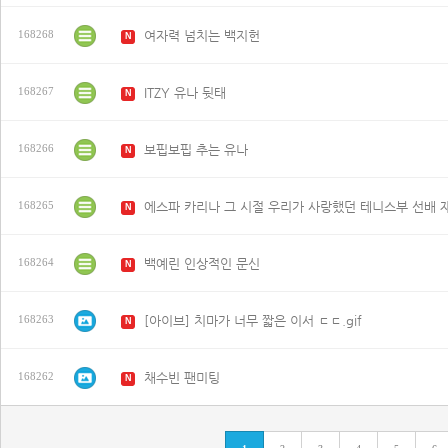
여자력 넘치는 백지헌
168268
N
ITZY 유나 뒷태
168267
N
보핍보핍 추는 유나
168266
N
에스파 카리나 그 시절 우리가 사랑했던 테니스부 선배 
168265
N
백예린 인상적인 문신
168264
N
[아이브] 치마가 너무 짧은 이서 ㄷㄷ.gif
168263
N
채수빈 팬미팅
168262
N