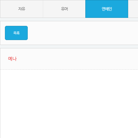
자유
유머
연예인
목록
예나