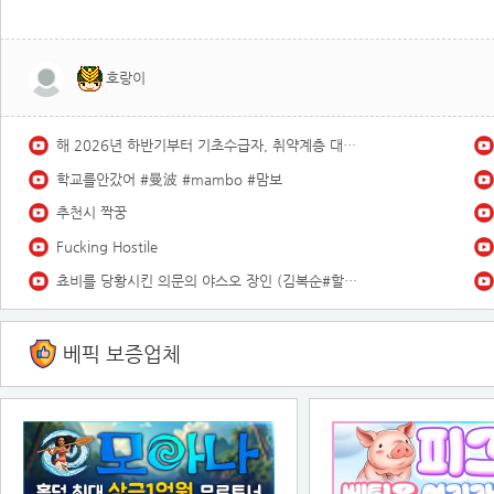
호랑이
해 2026년 하반기부터 기초수급자, 취약계층 대상 바뀌는 8가지!
학교를안갔어 #曼波 #mambo #맘보
추천시 짝꿍
Fucking Hostile
쵸비를 당황시킨 의문의 야스오 장인 (김복순#할머니)
베픽 보증업체