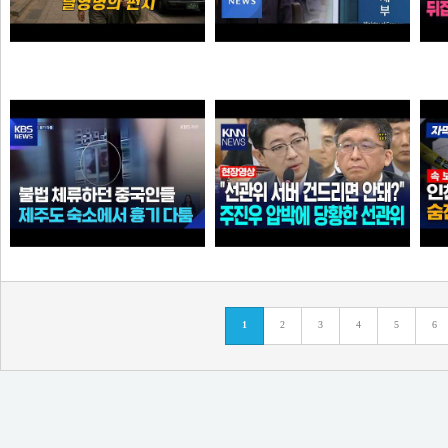
탈영병의 편지
李 아파트 근저당 비판 재경부 게시글 당일 삭제…"대출 막더니 내로남불"
크롬
애플
불법 체류하던 중국인들...제주도 숙소에서 흉기 다툼
"선관위 서버는 건드리면 안돼?" 주진우 압박에 '당황'한 선관위 사무총장142142421
1
2
3
4
5
6
아이언맨
가습기