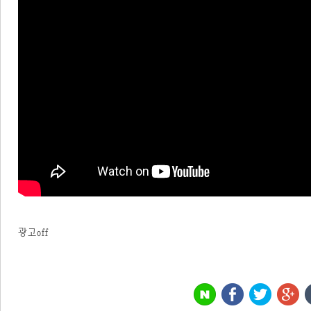
광고off