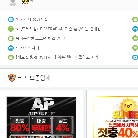
철구
카리나 중딩시절
N
[르세라핌/LE SSERAFIM] 가슴 출렁이는 김채원
N
묵직묵직한 토트넘 핫걸 권은비
트와이스 사나
[레드벨벳/REDVELVET] 청순 웬디 아찔하고 지리는 볼륨감 모음집
베픽 보증업체