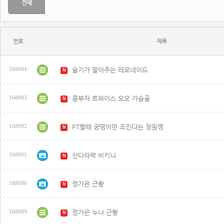
전체
번호
제목
슬기가 말아주는 레모네이드
168094
N
콤부차 트와이스 모모 가슴골
168093
N
PT할때 궁뎅이만 조진다는 장원영
168092
N
산다라박 비키니
168091
N
정가은 근황
168090
N
정가은 누나 근황
168089
N