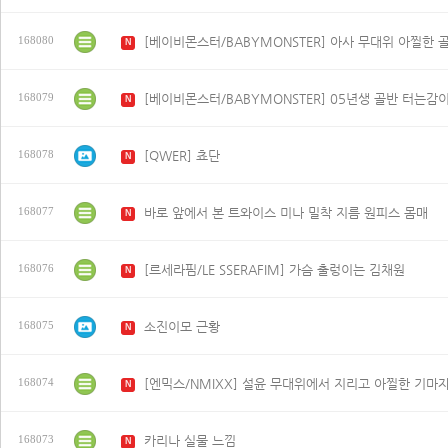
168080
N
168079
N
[QWER] 쵸단
168078
N
바로 앞에서 본 트와이스 미나 밀착 지름 원피스 몸매
168077
N
[르세라핌/LE SSERAFIM] 가슴 출렁이는 김채원
168076
N
소진이모 근황
168075
N
[엔믹스/NMIXX] 설윤 무대위에서 지리고 아찔한 기마
168074
N
카리나 실물 느낌
168073
N