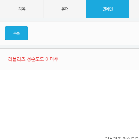
자유
유머
연예인
목록
러블리즈 청순도도 이미주