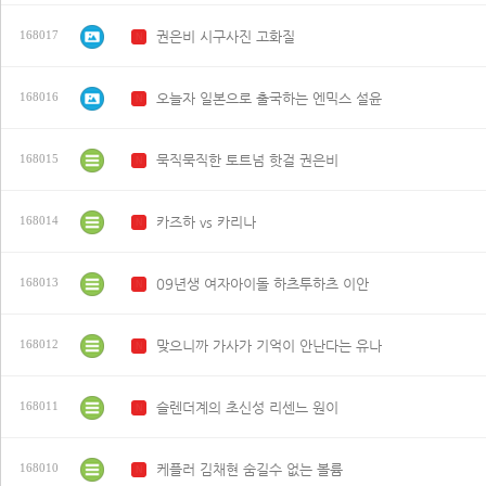
권은비 시구사진 고화질
168017
N
오늘자 일본으로 출국하는 엔믹스 설윤
168016
N
묵직묵직한 토트넘 핫걸 권은비
168015
N
카즈하 vs 카리나
168014
N
09년생 여자아이돌 하츠투하츠 이안
168013
N
맞으니까 가사가 기억이 안난다는 유나
168012
N
슬렌더계의 초신성 리센느 원이
168011
N
케플러 김채현 숨길수 없는 볼륨
168010
N