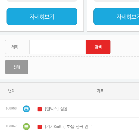
자세히보기
자세히보
전체
번호
제목
[엔믹스] 설윤
168068
N
[키키KiiiKiii] 하음 신곡 안무
168067
N