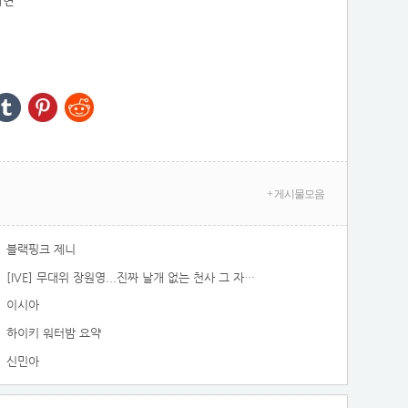
시현
+ 게시물모음
블랙핑크 제니
[IVE] 무대위 장원영...진짜 날개 없는 천사 그 자체였던 날
이시아
하이키 워터밤 요약
신민아