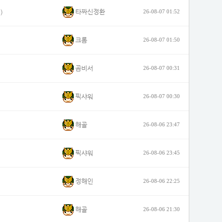
타짜신정환
)
26-08-07 01:52
크롬
26-08-07 01:50
곰비서
26-08-07 00:31
픽샤워
26-08-07 00:30
해골
26-08-06 23:47
픽샤워
26-08-06 23:45
정해인
26-08-06 22:25
해골
26-08-06 21:30