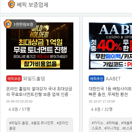
베픽 보증업체
3천만원보증
와일드홀덤
AABET
베픽보증
베픽추천
온라인 홀덤의 절대강자 국내 최대상금
대한민국 1등 배팅사이트 
의 무료토너먼트진행 보증 업체 인증 사
빠른 충전, 무제한 환전
이트
25-06-03 03:20:50
25-10-07 17:19:58
4.8점 / 57명
4.8점 / 32명
#와일드 홀덤
,
#홀덤 토너먼트
,
#온라인
#카지노
,
#파워볼
,
#에볼
홀덤
스포츠
,
#미니게임
,
#E스