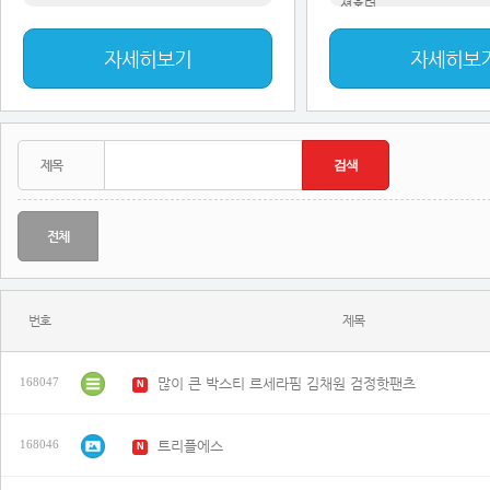
션홀덤
자세히보기
자세히보
전체
번호
제목
많이 큰 박스티 르세라핌 김채원 검정핫팬츠
168047
N
트리플에스
168046
N