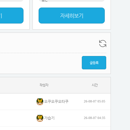
케노
기
자세히보기
글등록
작성자
시간
오쿠오쿠오타쿠
26-08-07 05:05
가습기
26-08-07 04:35