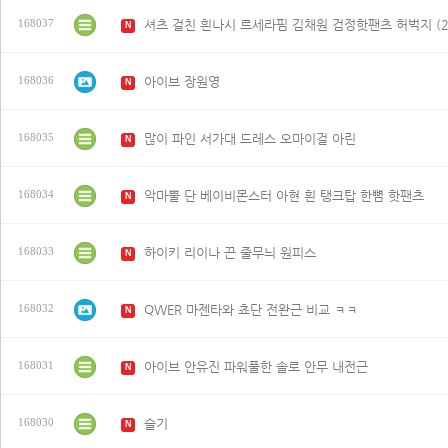
셔츠 걸친 흰나시 르세라핌 김채원 검정핫팬츠 허벅지 (2
168037
N
아이브 장원영
168036
N
많이 파인 서가대 드레스 오마이걸 아린
168035
N
악마뿔 단 베이비몬스터 아현 흰 탱크탑 한뼘 핫팬츠
168034
N
하이키 리이나 끈 줄무늬 원피스
168033
N
QWER 마젠타와 쵸단 전완근 비교 ㅋㅋ
168032
N
아이브 안유진 파워풀한 솔로 안무 내전근
168031
N
슬기
168030
N