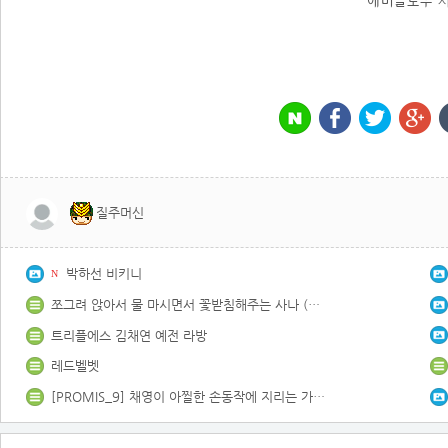
에버글로우 
질주머신
박하선 비키니
N
쪼그려 앉아서 물 마시면서 꽃받침해주는 사나 (트와이스)
트리플에스 김채연 예전 라방
레드벨벳
[PROMIS_9] 채영이 아찔한 손동작에 지리는 가슴골[약후]